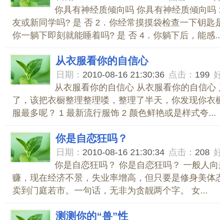
你具有神经质倾向吗 你具有神经质倾向吗 
友或新同学吗? 是 否 2．你经常摸摸袋检查一下钥匙是否
你一躺下即刻就能睡着吗? 是 否 4．你躺下后，能感..
从衣服看你的自信心
日期：
2010-08-16 21:30:36
点击：
199
从衣服看你的自信心 从衣服看你的自信心
了，该把衣橱整理整理喽，整理了半天，你发现你衣
服最多呢？ 1 最新流行服饰 2 颜色鲜艳或是样式夸...
你是自恋狂吗？
日期：
2010-08-16 21:30:34
点击：
208
你是自恋狂吗？ 你是自恋狂吗？ 一般人
赚，现在经济不景，失业率增高，但只要是修身美体
卖到门庭若市。一句话，无非为贪靓两个字。 女...
测测你的“兽”性