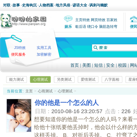
对联
·
故事
·
史海钩沉
·
人物档案
·
地方风俗
·
谚语大全
·
讽刺与幽默
主页特效
网页特效
百家姓
娱乐
歇后语
绕口令
脑筋急转弯
便
JS特效
实用工具
便民服务
加密解密
首页
|
美图
|
短信
|
安全
|
校园
|
网
能力测试
心理测试
另类测试
爱情测试
八字面相
星座
当前位置:
主页
>
心雨测试
>
心理测试
>
你的他是一个怎么的人
日期：
2010-08-16 23:20:57
点击：
226
想要知道你的他是一个怎么的人吗？来看一
给他十张纸要他丢掉时，他会以什么样的方
这样丢掉。 B、对折后丢掉。 C、拧弯了