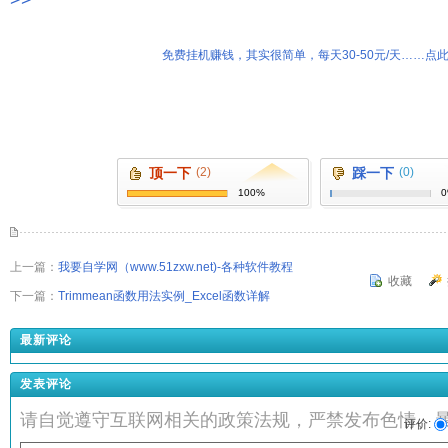
免费挂机赚钱，其实很简单，每天30-50元/天……点此
顶一下
(2)
踩一下
(0)
100%
上一篇：
我要自学网（www.51zxw.net)-各种软件教程
收藏
下一篇：
Trimmean函数用法实例_Excel函数详解
最新评论
发表评论
请自觉遵守互联网相关的政策法规，严禁发布色情、
评价: