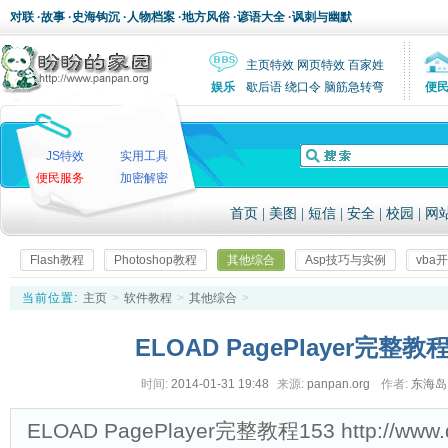
对联
·
故事
·
史海钩沉
·
人物档案
·
地方风俗
·
谚语大全
·
讽刺与幽默
主页特效
网页特效
百家姓
娱乐
歇后语
绕口令
脑筋急转弯
便
JS特效
实用工具
便民服务
加密解密
首页
|
美图
|
短信
|
安全
|
校园
|
网
Flash教程
Photoshop教程
其他综合
Asp技巧与实例
vba
当前位置:
主页
>
软件教程
>
其他综合
>
ELOAD PagePlayer完整教
时间:
2014-01-31 19:48
来源:
panpan.org
作者:
东海
ELOAD PagePlayer完整教程153 http://www.d