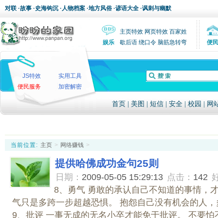
对联
·
故事
·
史海钩沉
·
人物档案
·
地方风俗
·
谚语大全
·
讽刺与幽默
主页特效
网页特效
百家姓
娱乐
歇后语
绕口令
脑筋急转弯
便
JS特效
实用工具
便民服务
加密解密
首页
|
美图
|
短信
|
安全
|
校园
|
网
当前位置:
主页
>
网络赚钱
>
提供哈佛成功金句25则
日期：
2009-05-05 15:29:13
点击：
142
8、勇气 勇敢的承认自己不知道的事情，才
气只是多跨一步超越恐惧。 抱怨自己没有机会的人，
9、批评 一事无成的无名小卒才能免于批评。 不要