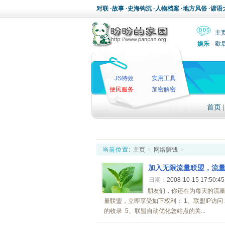
对联
·
故事
·
史海钩沉
·
人物档案
·
地方风俗
·
谚语
主
娱乐
歇
JS特效
实用工具
便民服务
加密解密
首页
当前位置:
主页
>
网络赚钱
>
加入无限流量联盟，流
日期：
2008-10-15 17:50:4
朋友们，你还在为每天的流量
量联盟，立即享受如下权利： 1、联盟IP访问
的收录 5、联盟自动优化您站点的关...