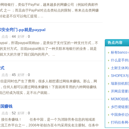
一种网络银行，类似于PayPal，越来越多的网赚公司（例如经典邮件
付方式 之一 ；而且由于PayPal对点击类站点的限制，将来点击类网赚
好处是不仅可以电汇提现，...
全窍门-pp就是paypal
0
点击：
44
好评：
0
热点内容
pal，所谓paypal简称pp，是类似于支付宝的一种支付方式，不
支付方式。目前paypal推出了一种关联本地银行的业务，就是
标有banco ce
大大的方便了我们国内的用户。 ...
什么是手持
方式
土财主休闲
9
点击：
45
好评：
0
SHOPEX
。但是同时也产生了费用，很多人都想通过网络来赚钱。那么，网
瑞新挂机联
，任何人都可以通过网络来赚钱！下面就将常用的六种网络赚钱
开网店需要
说已经成为现实，足不出户就能...
MOMO挂
中国赚钱
乡巴佬链接
5
点击：
52
好评：
0
中国身价过
克）接任务赚钱！ 任务中国，是一个为消除劳务信息的地域差
打码任务网
主流工作平台之一，2006年初创办至今均采用实名注册制。任务中