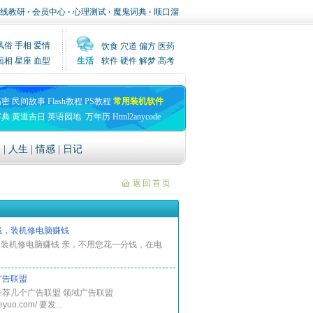
线教研
·
会员中心
·
心理测试
·
魔鬼词典
·
顺口溜
风俗
手相
爱情
饮食
穴道
偏方
医药
面相
星座
血型
生活
软件
硬件
解梦
高考
高密
民间故事
Flash教程
PS教程
常用装机软件
字典
黄道吉日
英语园地
万年历
Html2anycode
文
|
人生
|
情感
|
日记
返回首页
钱，装机修电脑赚钱
装机修电脑赚钱 亲，不用您花一分钱，在电
广告联盟
.28推荐几个广告联盟 领域广告联盟
eeyuo.com/ 要发...