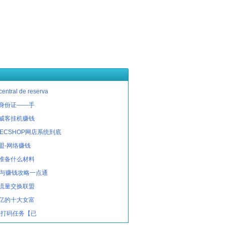
ntral de reserva
身份证——手
威客挂机赚钱
与ECSHOP网店系统到底
盟-网络赚钱
准备什么材料
机与赚钱攻略一点通
流量交换联盟
亿的十大女富
-打码任务【已