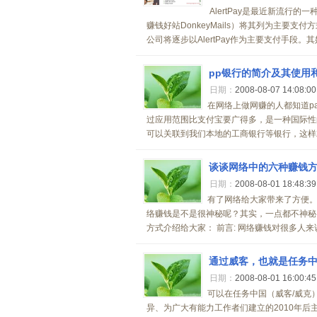
AlertPay是最近新流行的
赚钱好站DonkeyMails）将其列为主要支
公司将逐步以AlertPay作为主要支付手段。其
pp银行的简介及其使用和安
日期：
2008-08-07 14:08:0
在网络上做网赚的人都知道pay
过应用范围比支付宝要广得多，是一种国际性的
可以关联到我们本地的工商银行等银行，这样就
谈谈网络中的六种赚钱
日期：
2008-08-01 18:48:3
有了网络给大家带来了方便
络赚钱是不是很神秘呢？其实，一点都不神秘
方式介绍给大家： 前言: 网络赚钱对很多人来
通过威客，也就是任务
日期：
2008-08-01 16:00:4
可以在任务中国（威客/威
异、为广大有能力工作者们建立的2010年后