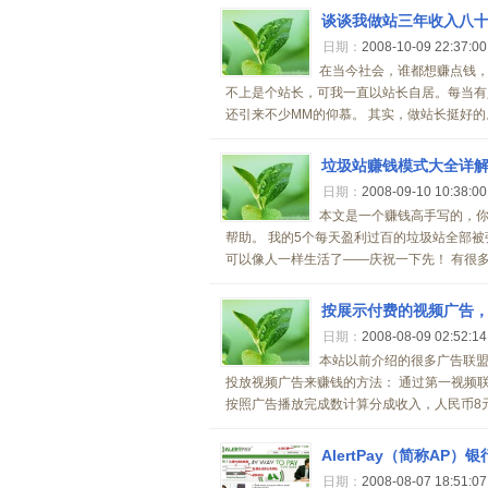
谈谈我做站三年收入八
日期：
2008-10-09 22:37:0
在当今社会，谁都想赚点钱
不上是个站长，可我一直以站长自居。每当有
还引来不少MM的仰慕。 其实，做站长挺好的
垃圾站赚钱模式大全详
日期：
2008-09-10 10:38:0
本文是一个赚钱高手写的，
帮助。 我的5个每天盈利过百的垃圾站全部
可以像人一样生活了——庆祝一下先！ 有很多
按展示付费的视频广告，
日期：
2008-08-09 02:52:1
本站以前介绍的很多广告联
投放视频广告来赚钱的方法： 通过第一视频
按照广告播放完成数计算分成收入，人民币8元/1
AlertPay（简称AP
日期：
2008-08-07 18:51:0