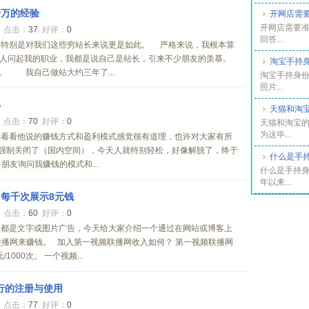
十万的经验
开网店需
开网店需要
0
点击：
37
好评：
0
回答...
，特别是对我们这些穷站长来说更是如此。 严格来说，我根本算
人问起我的职业，我都是说自己是站长，引来不少朋友的羡慕。
淘宝手持
。 我自己做站大约三年了...
淘宝手持身份
照片...
解
天猫和淘
0
点击：
70
好评：
0
天猫和淘宝的
为这毕...
你看看他说的赚钱方式和盈利模式感觉很有道理，也许对大家有所
被强制关闭了（国内空间），今天人就特别轻松，好像解脱了，终于
什么是手
朋友询问我赚钱的模式和...
什么是手持身
年以来...
每千次展示8元钱
4
点击：
60
好评：
0
盟都是文字或图片广告，今天给大家介绍一个通过在网站或博客上
联播网来赚钱。 加入第一视频联播网收入如何？ 第一视频联播网
000次。 一个视频...
）银行的注册与使用
7
点击：
77
好评：
0