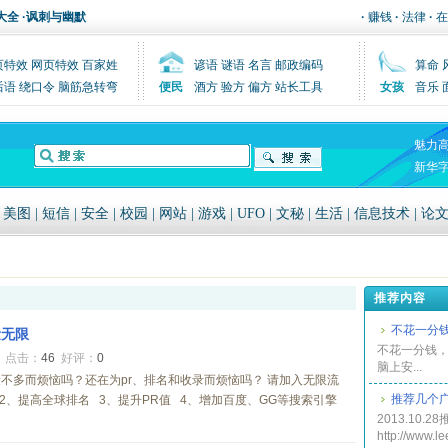
大全
·
讽刺与幽默
·
赚钱
·
法律
·
在
页特效
网页特效
百家姓
谚语
谜语
名言
邮政编码
算命
后语
绕口令
脑筋急转弯
便民
酒方
验方
偏方
站长工具
女孩
音乐
魅力
新华
|
美图
|
短信
|
安全
|
校园
|
网站
|
游戏
|
UFO
|
文秘
|
生活
|
信息技术
|
论
推荐内容
不花一分
量无限
不花一分钱，
5
点击：
46
好评：
0
脑上安...
不多而烦恼吗？还在为pr、排名和收录而烦恼吗？ 请加入无限流
推荐几个
 2、提高全球排名 3、提升PR值 4、增加百度、GG等搜索引擎
2013.10
http://www.l