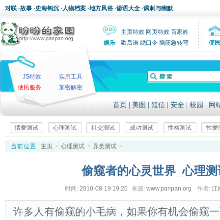
对联
·
故事
·
史海钩沉
·
人物档案
·
地方风俗
·
谚语大全
·
讽刺与幽默
主页特效
网页特效
百家姓
娱乐
歇后语
绕口令
脑筋急转弯
便
JS特效
实用工具
便民服务
加密解密
首页
|
美图
|
短信
|
安全
|
校园
|
网
情爱测试
心理测试
社交测试
成功测试
性格测试
性爱
当前位置:
主页
>
心理测试
>
异类测试
>
偷窥者的心灵世界_心理测
时间:
2010-08-19 19:20
来源:
www.panpan.org
作者:
江
许多人有偷窥的小毛病，如果你有机会偷窥一