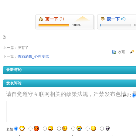
顶一下
(1)
踩一下
(0)
100%
上一篇：没有了
收藏
下一篇：
借酒消愁_心理测试
最新评论
发表评论
请自觉遵守互联网相关的政策法规，严禁发布色情、
评价:
表情: