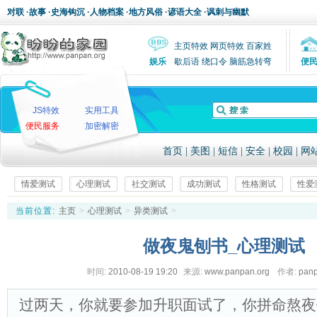
对联
·
故事
·
史海钩沉
·
人物档案
·
地方风俗
·
谚语大全
·
讽刺与幽默
主页特效
网页特效
百家姓
娱乐
歇后语
绕口令
脑筋急转弯
便
JS特效
实用工具
便民服务
加密解密
首页
|
美图
|
短信
|
安全
|
校园
|
网
情爱测试
心理测试
社交测试
成功测试
性格测试
性爱
当前位置:
主页
>
心理测试
>
异类测试
>
做夜鬼刨书_心理测试
时间:
2010-08-19 19:20
来源:
www.panpan.org
作者:
pan
过两天，你就要参加升职面试了，你拼命熬夜