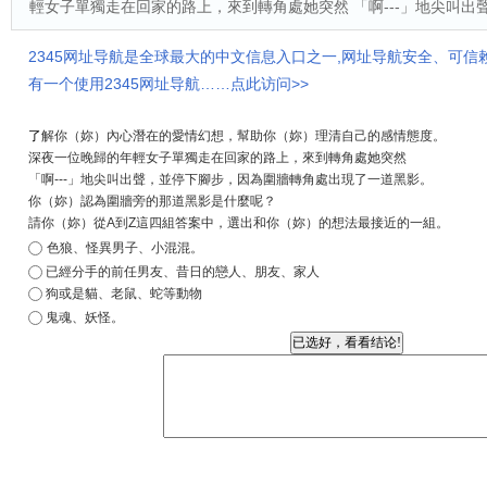
輕女子單獨走在回家的路上，來到轉角處她突然 「啊---」地尖叫出
2345网址导航是全球最大的中文信息入口之一,网址导航安全、可信
有一个使用2345网址导航……点此访问>>
了
解你（妳）內心潛在的愛情幻想，幫助你（妳）理清自己的感情態度。
深夜一位晚歸的年輕女子單獨走在回家的路上，來到轉角處她突然
「啊---」地尖叫出聲，並停下腳步，因為圍牆轉角處出現了一道黑影。
你（妳）認為圍牆旁的那道黑影是什麼呢？
請你（妳）從A到Z這四組答案中，選出和你（妳）的想法最接近的一組。
色狼、怪異男子、小混混。
已經分手的前任男友、昔日的戀人、朋友、家人
狗或是貓、老鼠、蛇等動物
鬼魂、妖怪。