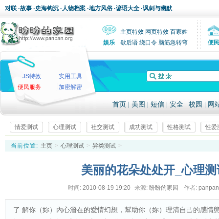
对联
·
故事
·
史海钩沉
·
人物档案
·
地方风俗
·
谚语大全
·
讽刺与幽默
主页特效
网页特效
百家姓
娱乐
歇后语
绕口令
脑筋急转弯
便
JS特效
实用工具
便民服务
加密解密
首页
|
美图
|
短信
|
安全
|
校园
|
网
情爱测试
心理测试
社交测试
成功测试
性格测试
性爱
当前位置:
主页
>
心理测试
>
异类测试
>
美丽的花朵处处开_心理测
时间:
2010-08-19 19:20
来源:
盼盼的家园
作者:
panpa
了 解你（妳）內心潛在的愛情幻想，幫助你（妳）理清自己的感情態