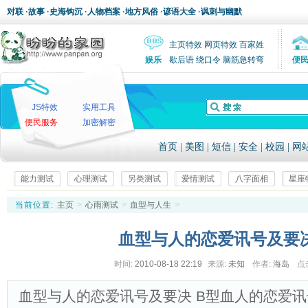
对联
·
故事
·
史海钩沉
·
人物档案
·
地方风俗
·
谚语大全
·
讽刺与幽默
主页特效
网页特效
百家姓
娱乐
歇后语
绕口令
脑筋急转弯
便
JS特效
实用工具
便民服务
加密解密
首页
|
美图
|
短信
|
安全
|
校园
|
网
能力测试
心理测试
另类测试
爱情测试
八字面相
星座
当前位置:
主页
>
心雨测试
>
血型与人生
>
血型与人的恋爱讯号及要
时间:
2010-08-18 22:19
来源:
未知
作者:
海岛
点
血型与人的恋爱讯号及要决 B型血人的恋爱讯