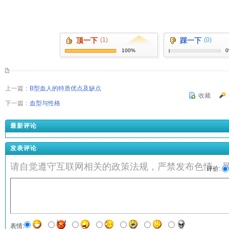
顶一下
(1)
踩一下
(0)
100%
上一篇：
B型血人的特质优点及缺点
收藏
下一篇：
血型与性格
最新评论
发表评论
请自觉遵守互联网相关的政策法规，严禁发布色情、
评价:
表情: