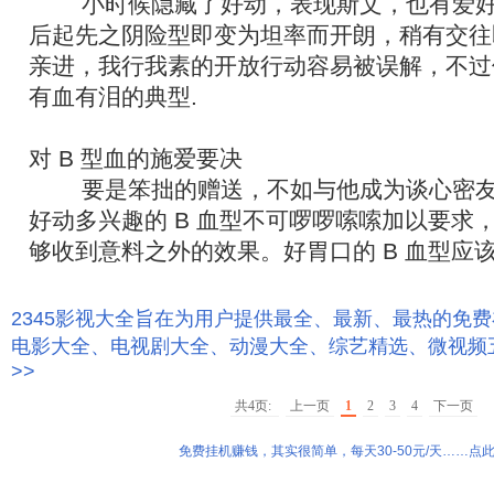
小时候隐藏了好动，表现斯文，也有爱好
后起先之阴险型即变为坦率而开朗，稍有交往
亲进，我行我素的开放行动容易被误解，不过
有血有泪的典型.
对 B 型血的施爱要决
要是笨拙的赠送，不如与他成为谈心密友
好动多兴趣的 B 血型不可啰啰嗦嗦加以要求
够收到意料之外的效果。好胃口的 B 血型应该
2345影视大全旨在为用户提供最全、最新、最热的免
电影大全、电视剧大全、动漫大全、综艺精选、微视频
>>
共4页:
上一页
1
2
3
4
下一页
免费挂机赚钱，其实很简单，每天30-50元/天……点此