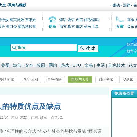
大全
·
讽刺与幽默
·
赚钱
·
法律
·
在
页特效
网页特效
百家姓
谚语
谜语
名言
邮政编码
算命
后语
绕口令
脑筋急转弯
便民
酒方
验方
偏方
站长工具
女孩
音乐
魅力
新华
|
美图
|
短信
|
安全
|
校园
|
网站
|
游戏
|
UFO
|
文秘
|
生活
|
信息技术
|
论
爱情测试
八字面相
星座物语
血型与人生
财运测试
IQ测试
赞助商位置
人的特质优点及缺点
22:34
来源:
未知
作者:
红豆
点击:
次
质 *合理性的考方式 *有参与社会的热忱与贡献 *擅长调