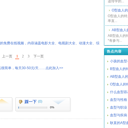
遗传学的...
O型血人
O型血人的特
率直...
AB型血人
AB型血人的
*有参与...
热的免费在线视频，内容涵盖电影大全、电视剧大全、动漫大全、综
热点内容
上一页
1
2
3
下一页
小孩的血型
很简单，每天30-50元/天……点此加入>>
B型血人的
AB型血人
O型血人的
什么血型容
血型与性格
踩一下
(0)
血型与职业
0%
血型与疾病
耿直的A型