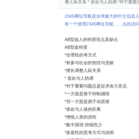
整人际关系 * 喜欢与人协调 *对于重
2345网址导航是全球最大的中文信息
有一个使用2345网址导航……点此访问
AB型血人的特质优点及缺点
AB型血特质
*合理性的考方式
*有参与社会的热忱与贡献
*擅长调整人际关系
* 喜欢与人协调
*对于重要问题总是征求各方意见
*一方面是善于抑制感情
*另一方面是易于动原摇
*喜欢与人保持距离
*憎恨人类的劣性
*集中国强 持续性少
*多面性的思考方式与说明