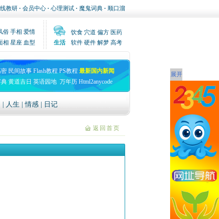
线教研
·
会员中心
·
心理测试
·
魔鬼词典
·
顺口溜
风俗
手相
爱情
饮食
穴道
偏方
医药
面相
星座
血型
生活
软件
硬件
解梦
高考
高密
民间故事
Flash教程
PS教程
最新国内新闻
展开
字典
黄道吉日
英语园地
万年历
Html2anycode
文
|
人生
|
情感
|
日记
返回首页