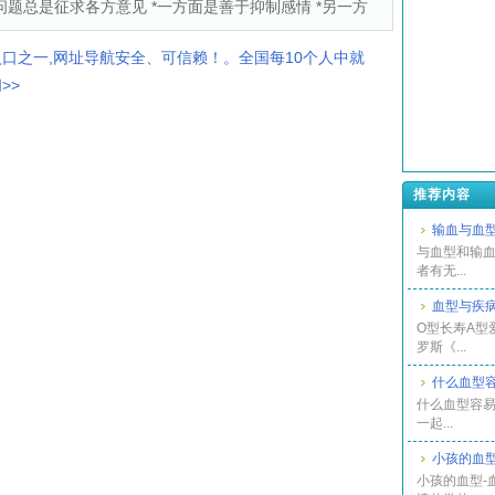
要问题总是征求各方意见 *一方面是善于抑制感情 *另一方
入口之一,网址导航安全、可信赖！。全国每10个人中就
>>
推荐内容
输血与血
与血型和输血
者有无...
血型与疾
O型长寿A型
罗斯《...
什么血型
什么血型容易
一起...
小孩的血型
小孩的血型-