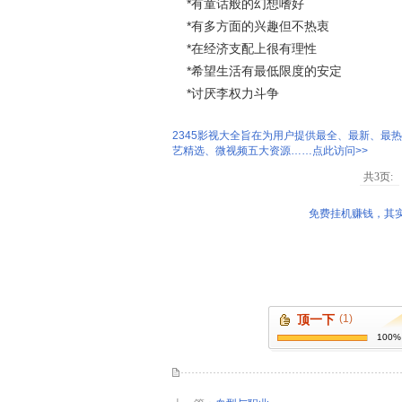
*有童话般的幻想嗜好
*有多方面的兴趣但不热衷
*在经济支配上很有理性
*希望生活有最低限度的安定
*讨厌李权力斗争
2345影视大全旨在为用户提供最全、最新、最
艺精选、微视频五大资源……点此访问>>
共3页:
免费挂机赚钱，其实
顶一下
(1)
100%