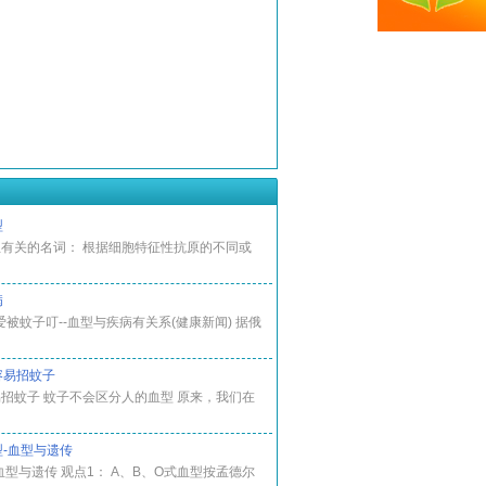
型
有关的名词： 根据细胞特征性抗原的不同或
病
爱被蚊子叮--血型与疾病有关系(健康新闻) 据俄
容易招蚊子
招蚊子 蚊子不会区分人的血型 原来，我们在
-血型与遗传
血型与遗传 观点1： A、B、O式血型按孟德尔