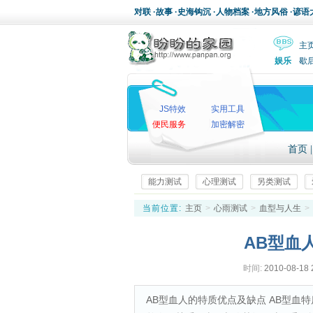
对联
·
故事
·
史海钩沉
·
人物档案
·
地方风俗
·
谚语
主
娱乐
歇
JS特效
实用工具
便民服务
加密解密
首页
能力测试
心理测试
另类测试
当前位置:
主页
>
心雨测试
>
血型与人生
>
AB型血
时间:
2010-08-18 
AB型血人的特质优点及缺点 AB型血特