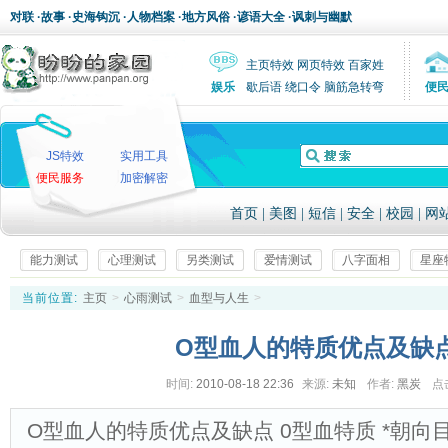
对联
·
故事
·
史海钩沉
·
人物档案
·
地方风俗
·
谚语大全
·
讽刺与幽默
主页特效
网页特效
百家姓
娱乐
歇后语
绕口令
脑筋急转弯
便
JS特效
实用工具
便民服务
加密解密
首页
|
美图
|
短信
|
安全
|
校园
|
网
能力测试
心理测试
另类测试
爱情测试
八字面相
星座
当前位置:
主页
>
心雨测试
>
血型与人生
>
O型血人的特质优点及缺
时间:
2010-08-18 22:36
来源:
未知
作者:
黑炭
点
O型血人的特质优点及缺点 0型血特质 *朝向目