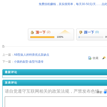
免费挂机赚钱，其实很简单，每天30-50元/天……点此
顶一下
(2)
踩一下
(0)
100%
上一篇：
AB型血人的特质优点及缺点
收藏
下一篇：
小孩的血型-血型与遗传
最新评论
发表评论
请自觉遵守互联网相关的政策法规，严禁发布色情、
评价: