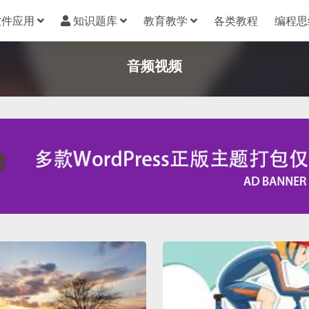
软件应用
知识题库
教育教学
各类教程
编程思
音频视频