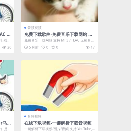
音频视频
AC 和
免费下载歌曲-免费音乐下载网站 支
持 MP3 / FLAC 无损音乐
进行搜
免费音乐下载网站 支持 MP3 / FLAC 无损音乐
网站介绍： 一个在线音乐...
20
5 月前
0
0
17
音频视频
er马克
在线下载视频-一键解析下载音视频
音）是一
一键解析下载视频/图片/音频 支持 YouTube,