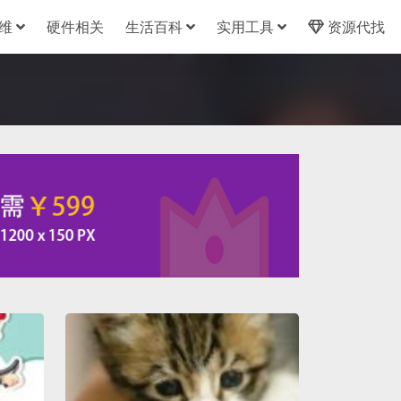
维
硬件相关
生活百科
实用工具
资源代找