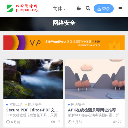
登录
网络安全
实用工具
网络安全
网络安全
Secure PDF Editor-PDF文档
APK在线检测杀毒网址推荐
敏感信息遮盖工具
PDF文档敏感信息遮盖工具，只需
破解APP都存在病毒误报问题，所
选择要处理的 PDF 文件，再通过手
以非常难以区分是否存在病毒可能
4 月前
17
6 月前
27
动框选需遮蔽...
性，强烈建议安装使...