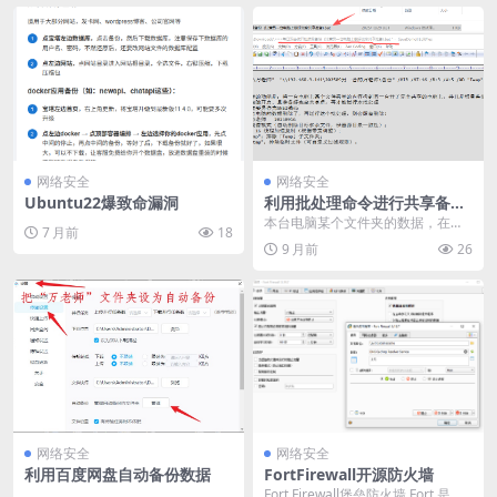
网络安全
网络安全
Ubuntu22爆致命漏洞
利用批处理命令进行共享备份-
增量备份（双击批处理，可以
本台电脑某个文件夹的数据，在局
7 月前
18
几钞钟弄成一样的）
域网另一电脑上也存一份，用批处
9 月前
26
理+局域网文件共享这...
网络安全
网络安全
利用百度网盘自动备份数据
FortFirewall开源防火墙
Fort Firewall堡垒防火墙 Fort 是一