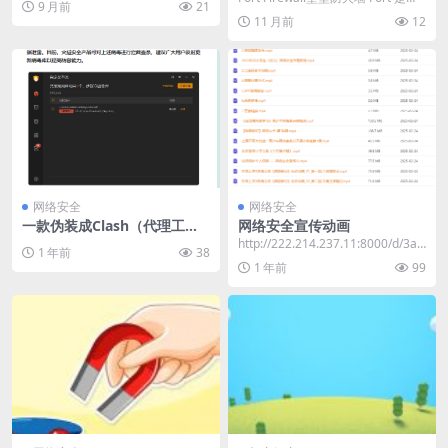
9 月前
21
款专为 Windows 7 ...
11 月前
12
网络安全
网络安全
一款伪装成Clash（代理工
网络安全宣传动画
具）的程序正在网络上传播
http://222.214.237.11:8000/d/3ad
1 年前
38
b10662e7...
1 年前
99