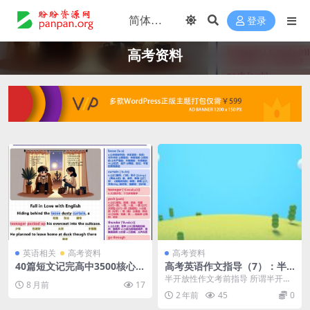
登录
高考资料
英语相关
高考资料
高考资料
40篇短文记完高中3500核心词
高考英语作文指导（7）：半
汇120页 【单词批注版】【高
开放性作文考前指导
半开放性作文考前指导 所谓半开放
8 月前
17
清精美排版】
性作文，就是要求考生先准确地表
2 年前
45
0
述条文、表格、图表...