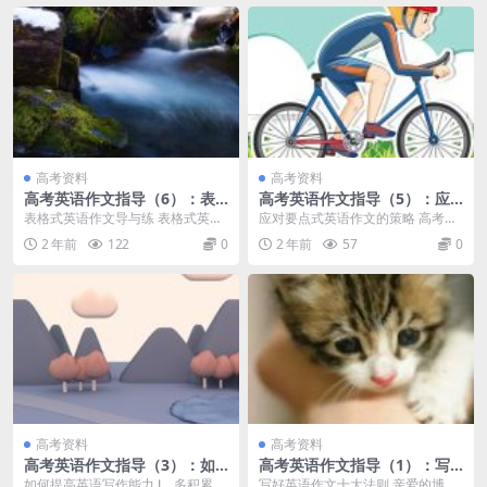
高考资料
高考资料
高考英语作文指导（6）：表
高考英语作文指导（5）：应
格式英语作文导与练
对要点式英语作文的策略
表格式英语作文导与练 表格式英语
应对要点式英语作文的策略 高考英
作文一般是在表格中给出一定的内
语作文每年都考，尽管内客不同，
2 年前
122
0
2 年前
57
0
容和情景，要求写一...
要求各异，但在写法...
高考资料
高考资料
高考英语作文指导（3）：如
高考英语作文指导（1）：写
何提高英语写作能力
好英语作文十大法则
如何提高英语写作能力 Ⅰ、多积累一
写好英语作文十大法则 亲爱的博友