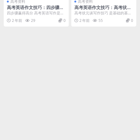
高考资料
高考资料
高考英语作文技巧：四步骤赢
高考英语作文技巧：高考状元
得高分
谈写作技巧
四步骤赢得高分 高考英语写作是高
高考状元谈写作技巧 是基础的基
考试题中对考生来说相对比较难的
础，不可偷懒。句型和词组要做到
2 年前
29
0
2 年前
55
0
一题，高考英语写作...
灵活运用，不仅翻译会...