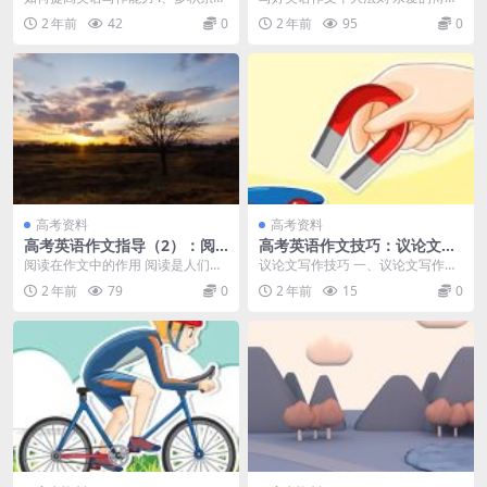
些常用的、精彩的词、短语、句
们，大家好!我已经传授英语20年，
2 年前
42
0
2 年前
95
0
子。 1.积累一个...
走遍了祖国的万...
高考资料
高考资料
高考英语作文指导（2）：阅
高考英语作文技巧：议论文写
读在作文中的作用
作技巧
阅读在作文中的作用 阅读是人们获
议论文写作技巧 一、议论文写作三
取知识、信息的重要手段。任何一
要素 议论文主要包括三要素：论
2 年前
79
0
2 年前
15
0
门语言的学习都需要...
点、论据和论证方法...