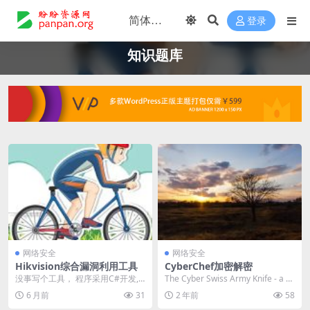
登录
知识题库
网络安全
网络安全
Hikvision综合漏洞利用工具
CyberChef加密解密
没事写个工具， 程序采用C#开发,
The Cyber Swiss Army Knife - a w
首次使用请安装依赖： NET8.0 声
eb app f...
6 月前
31
2 年前
58
明：仅...