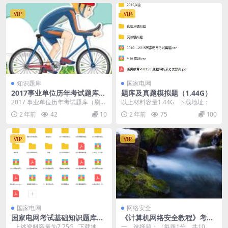
VIP
VIP
知识题库
国家电网
2017事业单位历年考试题库，
题库及真题模拟题（1.44G）
共268页（重点刷题必看）
2017 事业单位历年考试题库（刷题
以上材料容量1.44G 下载地址：
必看） 第 1 题 下列关于国际组织的
2 年前
42
10
2 年前
75
100
表述不...
VIP
VIP
国家电网
网络安全
国家电网考试基础知识题库等
《计算机网络安全教程》考试
（7.75G）
试卷(无答案)
上述资料容量为7.75G 下载地
一、选择题：（每题1分，共10