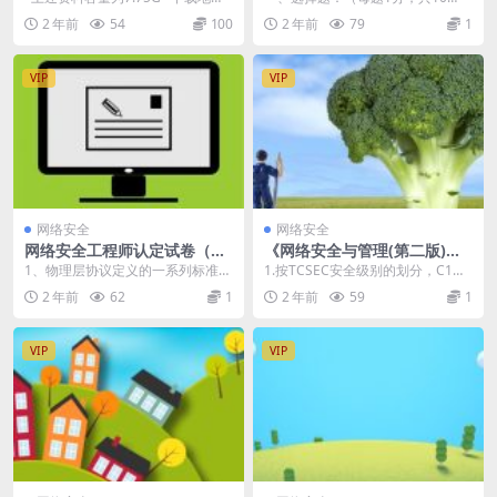
址：
分） 1、信息的保密性是指（
2 年前
54
100
2 年前
79
1
）： A、...
VIP
VIP
网络安全
网络安全
网络安全工程师认定试卷（无
《网络安全与管理(第二版)》_
答案）
网络安全试题1及答案
1、物理层协议定义的一系列标准有
1.按TCSEC安全级别的划分，C1级
四个方面的特性，不属于这些特性
安全具有的保护功能有： A 保护硬
2 年前
62
1
2 年前
59
1
的是（ ）...
件不受到...
VIP
VIP