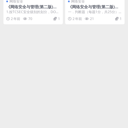
网络安全
网络安全
《网络安全与管理(第二版)》_
《网络安全与管理(第二版)》_
网络安全试题2及答案
网络安全试题3及答案
1.按TCSEC安全级别的划分，DOS
一．判断题（每题1分，共25分）
属于哪一个安全级别？ A D B C1
1.在网络建设初期可以不考虑自然
2 年前
70
1
2 年前
21
1
C...
和人为灾害。 ...