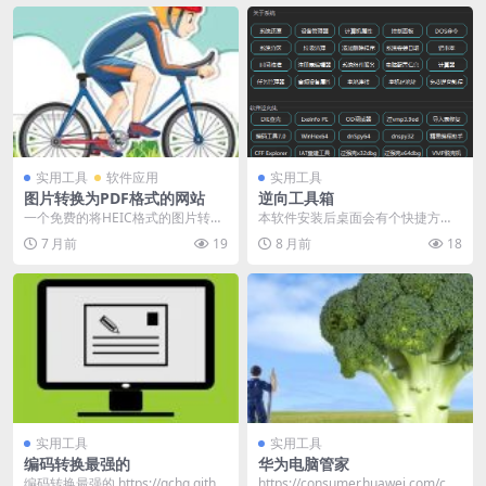
实用工具
软件应用
实用工具
图片转换为PDF格式的网站
逆向工具箱
一个免费的将HEIC格式的图片转换
本软件安装后桌面会有个快捷方式
为PDF格式的工具。 无需注册，只
直接打开即可不占用软件桌面空间
7 月前
19
8 月前
18
需上传文件，...
并且软件和一些cmd...
实用工具
实用工具
编码转换最强的
华为电脑管家
编码转换最强的 https://gchq.githu
https://consumer.huawei.com/cn/