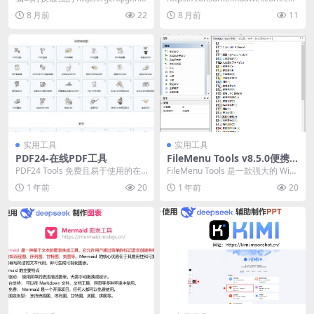
b.io/CyberChef...
support/p...
8 月前
22
8 月前
11
实用工具
实用工具
PDF24-在线PDF工具
FileMenu Tools v8.5.0便携
版
PDF24 Tools 免费且易于使用的在
FileMenu Tools 是一款强大的 Win
线PDF工具 https://tool...
dows 右键菜单增强工具，它...
1 年前
20
1 年前
20