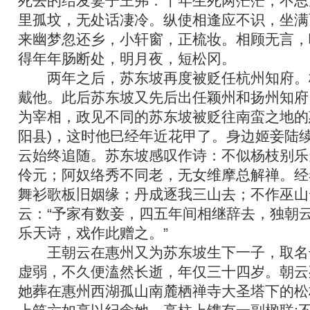
死去的结发妻子王弗：十年生死两茫茫，不思
里孤坟，无处话凄冷。纵使相逢应不识，坐满
来幽梦忽还乡，小轩窗，正梳妆。相顾无言，
得年年肠断处，明月夜，短松冈。
两年之后，苏东坡再度被贬任杭州知府。
戴他。此后苏东坡又先后出任颖州和扬州知府
为宰相，政见不同的苏东坡被贬往南蛮之地的
阳县)，这时他巳经年近花甲了。身边姬妾陆
云始终追随。苏东坡感叹作诗：不似杨枝别乐
伶元；阿奴络秀不同老，无女维摩总解禅。经
舞衫歌板旧姻缘；丹成逐我三山去；不作巫山
云：“予家有数妾，四五年间相继辞去，独朝
乐天诗，戏作此赠之。”
王朝云在惠州又为苏东坡生下一子，取名
虚弱，不久便溘然长逝，年仅三十四岁。朝云
她葬在惠州西湖孤山南麓栖禅寺大圣塔下的松