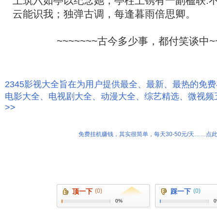
上筑六如亭以纪念她，亭柱上镌有一副楹联:
云能识我；独弹古调，每逢暮雨倍思卿。
~~~~~~~古今多少事，都付笑谈中~~
2345影视大全旨在为用户提供最全、最新、最热的免
电影大全、电视剧大全、动漫大全、综艺精选、微视频
>>
免费挂机赚钱，其实很简单，每天30-50元/天……点此
顶一下
(0)
踩一下
(0)
0%