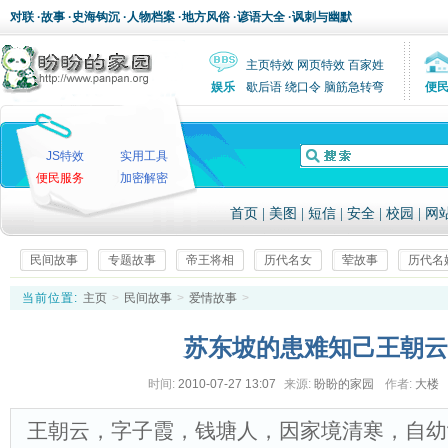
对联
·
故事
·
史海钩沉
·
人物档案
·
地方风俗
·
谚语大全
·
讽刺与幽默
主页特效
网页特效
百家姓
娱乐
歇后语
绕口令
脑筋急转弯
便
JS特效
实用工具
便民服务
加密解密
首页
|
美图
|
短信
|
安全
|
校园
|
网
民间故事
专题故事
帝王将相
历代名女
荤故事
历代名
当前位置:
主页
>
民间故事
>
爱情故事
>
苏东坡的患难知己王朝云
时间:
2010-07-27 13:07
来源:
盼盼的家园
作者:
大楼
王朝云，字子霞，钱塘人，因家境清寒，自幼