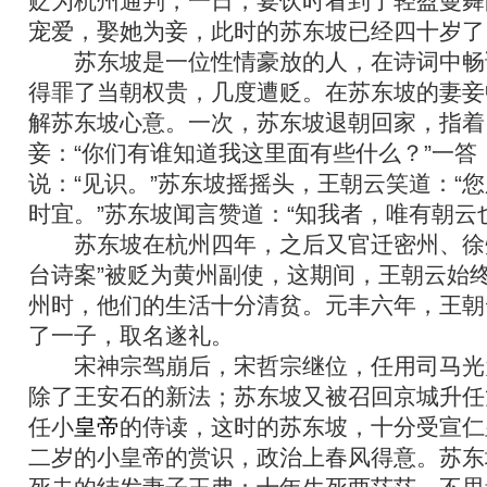
贬为杭州通判，一日，宴饮时看到了轻盈曼舞
宠爱，娶她为妾，此时的苏东坡已经四十岁了
苏东坡是一位性情豪放的人，在诗词中畅
得罪了当朝权贵，几度遭贬。在苏东坡的妻妾
解苏东坡心意。一次，苏东坡退朝回家，指着
妾：“你们有谁知道我这里面有些什么？”一答：
说：“见识。”苏东坡摇摇头，王朝云笑道：“
时宜。”苏东坡闻言赞道：“知我者，唯有朝云
苏东坡在杭州四年，之后又官迁密州、徐州
台诗案”被贬为黄州副使，这期间，王朝云始
州时，他们的生活十分清贫。元丰六年，王朝
了一子，取名遂礼。
宋神宗驾崩后，宋哲宗继位，任用司马光
除了王安石的新法；苏东坡又被召回京城升任
任小
皇帝
的侍读，这时的苏东坡，十分受宣仁
二岁的小皇帝的赏识，政治上春风得意。苏东