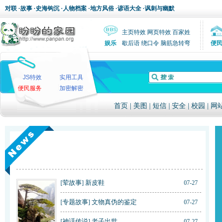
对联
·
故事
·
史海钩沉
·
人物档案
·
地方风俗
·
谚语大全
·
讽刺与幽默
主页特效
网页特效
百家姓
娱乐
歇后语
绕口令
脑筋急转弯
便
JS特效
实用工具
便民服务
加密解密
首页
|
美图
|
短信
|
安全
|
校园
|
网
荤故事
新皮鞋
[
]
07-27
专题故事
文物真伪的鉴定
[
]
07-27
神话传说
老子出世
[
]
07-27