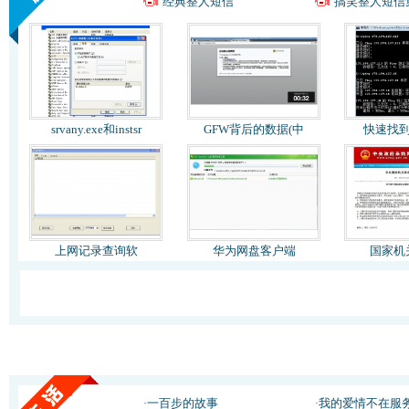
经典整人短信
搞笑整人短信
srvany.exe和instsr
GFW背后的数据(中
快速找到G
上网记录查询软
华为网盘客户端
国家机
一百步的故事
我的爱情不在服
·
·