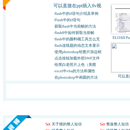
可以直接在ppt插入flv视
·
flash中的if语句介绍及举例
·
Flash中的if语句
·
获取flash中当前帧的方法
·
flash8中如何获取当前帧
ELOAD Pa
·
flash中的颜料桶工具怎么无
·
flash连线题的动态文本显示
·
使用photoshop给图片加边框
·
点击按钮加载外部SWF文件
·
给黑白老照片上色（美图
·
excel中vba的方法和属性
可以直
·
在photoshop中画圆的方法
关于猪的整人短信
整蛊整人短信