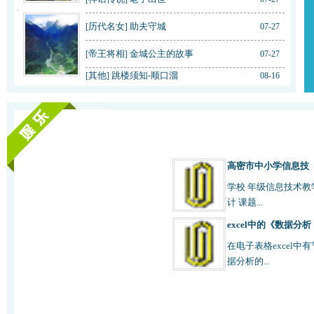
历代名女
助夫守城
[
]
07-27
帝王将相
金城公主的故事
[
]
07-27
其他
跳楼须知-顺口溜
[
]
08-16
高密市中小学信息技
学校 年级信息技术教
计 课题...
excel中的《数据分析
在电子表格excel中
据分析的...