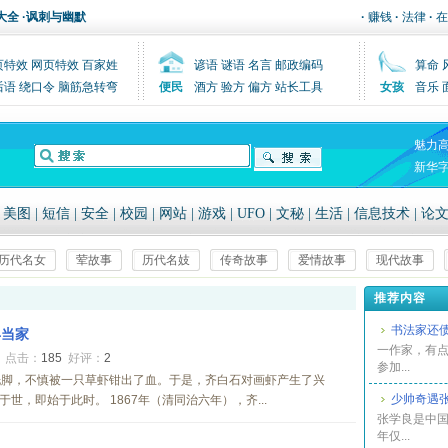
大全
·
讽刺与幽默
·
赚钱
·
法律
·
在
页特效
网页特效
百家姓
谚语
谜语
名言
邮政编码
算命
后语
绕口令
脑筋急转弯
便民
酒方
验方
偏方
站长工具
女孩
音乐
魅力
新华
|
美图
|
短信
|
安全
|
校园
|
网站
|
游戏
|
UFO
|
文秘
|
生活
|
信息技术
|
论
历代名女
荤故事
历代名妓
传奇故事
爱情故事
现代故事
推荐内容
书法家还
早当家
一作家，有
8
点击：
185
好评：
2
参加...
洗脚，不慎被一只草虾钳出了血。于是，齐白石对画虾产生了兴
少帅奇遇
，即始于此时。 1867年（清同治六年），齐...
张学良是中国
年仅...