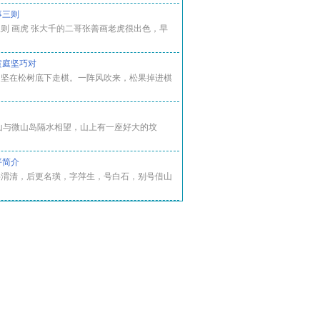
事三则
则 画虎 张大千的二哥张善画老虎很出色，早
黄庭坚巧对
庭坚在松树底下走棋。一阵风吹来，松果掉进棋
山与微山岛隔水相望，山上有一座好大的坟
平简介
字渭清，后更名璜，字萍生，号白石，别号借山