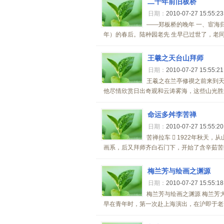
二十年前旧板桥
日期：
2010-07-27 15:55:2
——郑板桥的晚年 一、宦海
年）的春后。陆种园老先 生早已过世了，老同
王羲之天台山拜师
日期：
2010-07-27 15:55:2
王羲之在兰亭修禊之前来到
他尽情欣赏日出奇观和云涛雾海，这些山光胜景
命运多舛李苦禅
日期：
2010-07-27 15:55:2
苦禅拉车  1922年秋天
画系，后又拜师齐白石门下，开始了含辛茹苦的
梅兰芳与绘画之渊源
日期：
2010-07-27 15:55:1
梅兰芳与绘画之渊源 梅兰芳
早在青年时，第一次赴上海演出，在沪即于老画