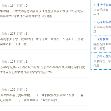
张大千轶
5
点击：
164
好评：
0
张大千轶事三
日战争时期，艺术大师徐悲鸿在重庆江北盘溪从事艺术创作和研究活
年张...
猫赠“马”这两件小事能鲜明地反映他的...
苏东坡与
苏东坡与黄
盘。...
3
点击：
227
好评：
1
，看到家夫车水。祝出对曰：水车车水，水随车，车停水止。唐对
东床快婿
属巧妙，传诵一时。...
郗鉴选婿 郗
墓，墓前...
齐白石生
原名纯芝，
1
点击：
127
好评：
1
馆主...
人骚客总是离不开酒诗坛书苑如 此那些在画界占尽风流的名家们更
情或花前酌酒对月高 歌往往就是在“醉...
9
点击：
106
好评：
0
，但生性诙谐，贪杯中物。一天，唐伯虎龢文征明瞒了祝枝山，躲
到那里，一进门就大声嚷道："今朝吃福好，...