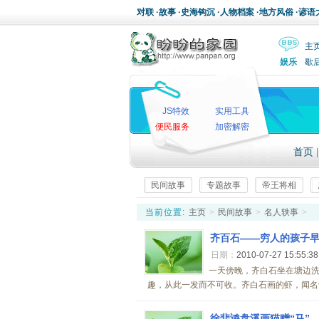
对联
·
故事
·
史海钩沉
·
人物档案
·
地方风俗
·
谚语
主
娱乐
歇
JS特效
实用工具
便民服务
加密解密
首页
民间故事
专题故事
帝王将相
当前位置:
主页
>
民间故事
>
名人轶事
>
齐百石——穷人的孩子
日期：
2010-07-27 15:55:3
一天傍晚，齐白石坐在塘边
趣，从此一发而不可收。齐白石画的虾，闻名于世
徐悲鸿盘溪画猫赠“马”