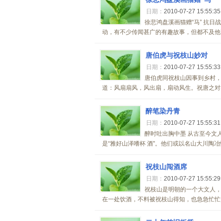
日期：
2010-07-27 15:55:3
徐悲鸿盘溪画猫赠“马” 抗
动，有不少传闻甚广的有趣故事，但都不及他画
唐伯虎与祝枝山妙对
日期：
2010-07-27 15:55:3
唐伯虎同祝枝山因事到乡村
道：风扇扇风，风出扇，扇动风生。祝唐之对实
醉笔染丹青
日期：
2010-07-27 15:55:3
醉时吐出胸中墨 从古至今文
是“雅好山泽嗜杯 酒"。他们或以名山大川陶冶性
祝枝山闯酒席
日期：
2010-07-27 15:55:2
祝枝山是明朝的一个大文人
在一处饮酒，不料被祝枝山得知，也急急忙忙赶