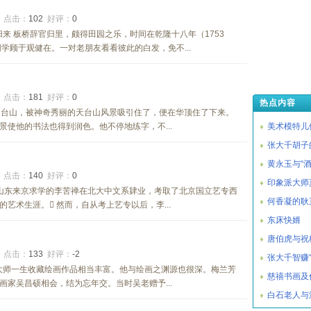
3
点击：
102
好评：
0
归来 板桥辞官归里，颇得田园之乐，时间在乾隆十八年（1753
学顾于观健在。一对老朋友看看彼此的白发，免不...
1
点击：
181
好评：
0
热点内容
天台山，被神奇秀丽的天台山风景吸引住了，便在华顶住了下来。
使他的书法也得到润色。他不停地练字，不...
美术模特儿
张大千胡子
黄永玉与“酒
0
点击：
140
好评：
0
印象派大师
，从山东来京求学的李苦禅在北大中文系肄业，考取了北京国立艺专西
何香凝的耿
艺术生涯。 然而，自从考上艺专以后，李...
东床快婿
唐伯虎与祝
8
点击：
133
好评：
-2
张大千智赚
大师一生收藏绘画作品相当丰富。他与绘画之渊源也很深。梅兰芳
慈禧书画及
家吴昌硕相会，结为忘年交。当时吴老赠予...
白石老人与