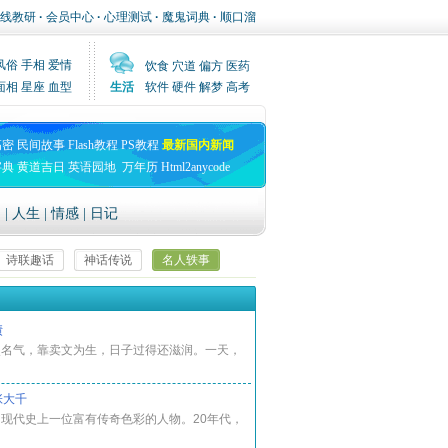
线教研
·
会员中心
·
心理测试
·
魔鬼词典
·
顺口溜
风俗
手相
爱情
饮食
穴道
偏方
医药
面相
星座
血型
生活
软件
硬件
解梦
高考
高密
民间故事
Flash教程
PS教程
最新国内新闻
字典
黄道吉日
英语园地
万年历
Html2anycode
文
|
人生
|
情感
|
日记
诗联趣话
神话传说
名人轶事
返回首页
债
点名气，靠卖文为生，日子过得还滋润。一天，
张大千
现代史上一位富有传奇色彩的人物。20年代，