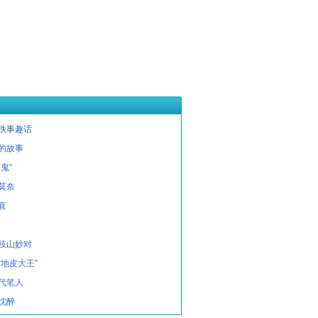
佚事趣话
的故事
鬼”
莫奈
直
枝山妙对
“地皮大王”
代笔人
沈醉