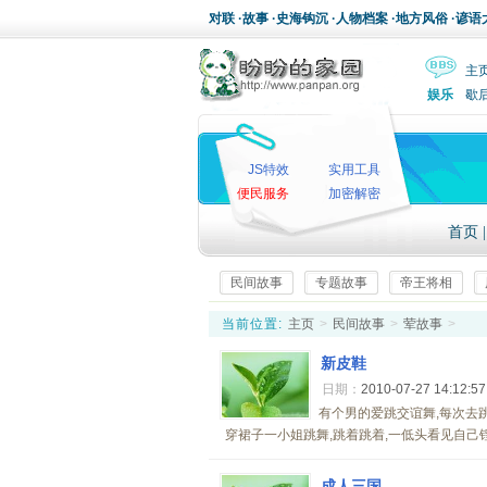
对联
·
故事
·
史海钩沉
·
人物档案
·
地方风俗
·
谚语
主
娱乐
歇
JS特效
实用工具
便民服务
加密解密
首页
民间故事
专题故事
帝王将相
当前位置:
主页
>
民间故事
>
荤故事
>
新皮鞋
日期：
2010-07-27 14:12:5
有个男的爱跳交谊舞,每次去
穿裙子一小姐跳舞,跳着跳着,一低头看见自己锃
成人三国