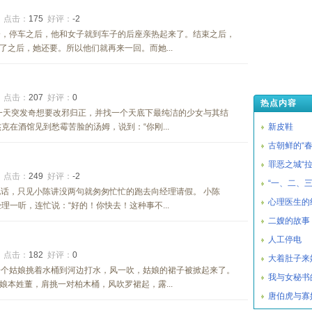
2
点击：
175
好评：
-2
会，停车之后，他和女子就到车子的后座亲热起来了。结束之后，
之后，她还要。所以他们就再来一回。而她...
2
点击：
207
好评：
0
热点内容
一天突发奇想要改邪归正，并找一个天底下最纯洁的少女与其结
克在酒馆见到愁霉苦脸的汤姆，说到：“你刚...
新皮鞋
古朝鲜的“春
罪恶之城“
2
点击：
249
好评：
-2
“一、二、
话，只见小陈讲没两句就匆匆忙忙的跑去向经理请假。 小陈
心理医生的
经理一听，连忙说：“好的！你快去！这种事不...
二嫂的故事
人工停电
1
点击：
182
好评：
0
大着肚子来
一个姑娘挑着水桶到河边打水，风一吹，姑娘的裙子被掀起来了。
我与女秘书
本姓董，肩挑一对柏木桶，风吹罗裙起，露...
唐伯虎与寡