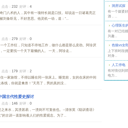
洞房试探
5
点击：
232
好评：
4
有一个媒婆
通奇门八术的人，其中有一项特长就是口技。却说这一日诸葛亮正
酒，...
刘备听见，不好意思。他灵机一动，道：“...
心理医生
有一对已结
兴趣...
5
点击：
279
好评：
0
是一个工作狂，只知道不停地工作，做什么都是那么卖劲。阿珍厌
色狼vs女
一定要找一个天下最懒的人。 一天，阿珍走...
上下班时段
对身...
人工停电
有对情侣到
4
点击：
179
好评：
2
电力...
同住一家旅馆，不得以睡在同一张床上。睡觉前，女的在床的中间
条线，你就是禽兽！”天亮了，男的真的没...
-中国古代性爱史探讨
3
点击：
146
好评：
0
堤之来水，其溃甚易，一溃则不可复收也。--清张英《聪训斋语》
”的古训一直影响着人们的性爱观念。为了...