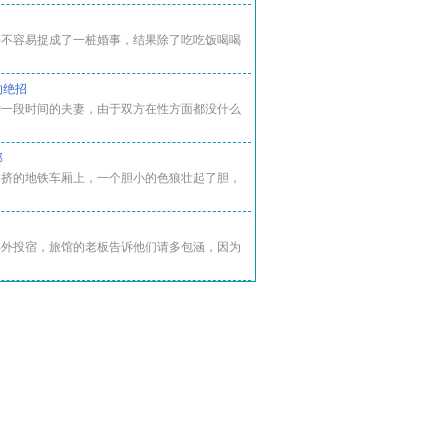
好不容易捉成了一桩婚事，结果除了吃吃饭喝喝
的绝招
婚一段时间的夫妻，由于双方在性方面都没什么
郎
拥挤的地铁车厢上，一个胆小的色狼壮起了胆，
郊外投宿，旅馆的老板告诉他们请多包涵，因为