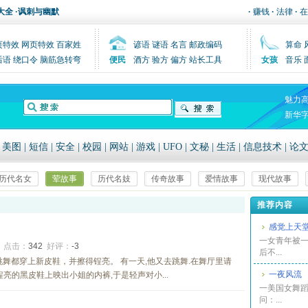
大全
·
讽刺与幽默
·
赚钱
·
法律
·
在
页特效
网页特效
百家姓
谚语
谜语
名言
邮政编码
算命
后语
绕口令
脑筋急转弯
便民
酒方
验方
偏方
站长工具
女孩
音乐
魅力
新华
|
美图
|
短信
|
安全
|
校园
|
网站
|
游戏
|
UFO
|
文秘
|
生活
|
信息技术
|
论
历代名女
荤故事
历代名妓
传奇故事
爱情故事
现代故事
推荐内容
感觉上天
一女青年被
7
点击：
342
好评：
-3
后不...
跳舞都穿上新皮鞋，并擦得锃亮。 有一天,他又去跳舞.在舞厅里请
一夜风流
亮的黑皮鞋上映出小姐的内裤,于是轻声对小...
一美国女舞
问：...