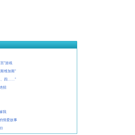
宫”游戏
拉斯维加斯”
三、四……”
绝招
嫁我
的情爱故事
妇