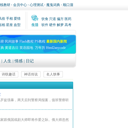
线教研
·
会员中心
·
心理测试
·
魔鬼词典
·
顺口溜
风俗
手相
爱情
饮食
穴道
偏方
医药
面相
星座
血型
生活
软件
硬件
解梦
高考
高密
民间故事
Flash教程
PS教程
最新国内新闻
字典
黄道吉日
英语园地
万年历
Html2anycode
文
|
人生
|
情感
|
日记
诗联趣话
神话传说
名人轶事
返回首页
堂
一歹徒强暴，两天后到警察局报案，值班警察听
蹈家跟俄国戏剧大师即将作爱之际。俄大师忽然