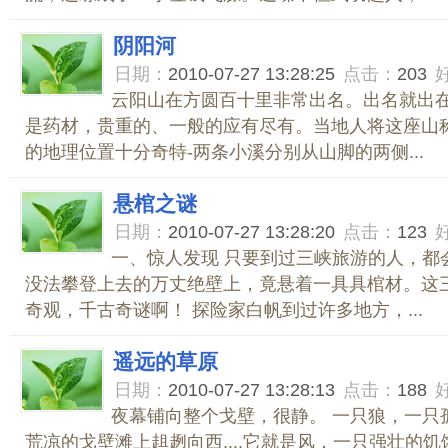
阴阳河
日期：
2010-07-27 13:28:25
点击：
203
云阳山在方圆百十里非常出名。出名就出
是药材，贵重的、一般的应有尽有。当地人将这座山称
的地理位置十分奇特-两条小溪分别从山脚的两侧...
悬棺之谜
日期：
2010-07-27 13:28:20
点击：
123
一、惊人发现 只要到过三峡旅游的人，都
没法攀登上去的万丈绝壁上，竟悬着一具具棺材。这
奇观，千古奇谜啊！ 探险家白帆到过许多地方，...
遥远的草原
日期：
2010-07-27 13:28:13
点击：
188
夜幕铺向整个戈壁，很静。 一只狼，一只
荒凉的戈壁滩上趄趔向西....它就是风，一只强壮的饥