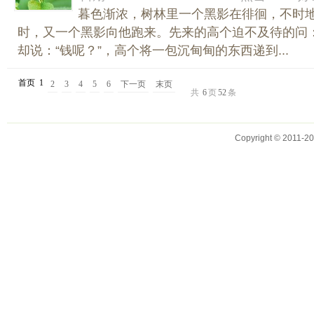
暮色渐浓，树林里一个黑影在徘徊，不时
时，又一个黑影向他跑来。先来的高个迫不及待的问：
却说：“钱呢？”，高个将一包沉甸甸的东西递到...
首页
1
2
3
4
5
6
下一页
末页
共
6
页
52
条
Copyright © 2011