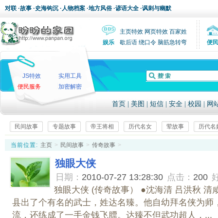
对联
·
故事
·
史海钩沉
·
人物档案
·
地方风俗
·
谚语大全
·
讽刺与幽默
主页特效
网页特效
百家姓
娱乐
歇后语
绕口令
脑筋急转弯
便
JS特效
实用工具
便民服务
加密解密
首页
|
美图
|
短信
|
安全
|
校园
|
网
民间故事
专题故事
帝王将相
历代名女
荤故事
历代名
当前位置:
主页
>
民间故事
>
传奇故事
>
独眼大侠
日期：
2010-07-27 13:28:30
点击：
200
独眼大侠 (传奇故事） ●沈海清 吕洪秋 
县出了个有名的武士，姓达名臻。他自幼拜名侠为师
流，还练成了一手金钱飞膘。达臻不但武功超人，...