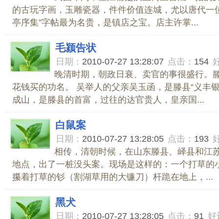
的古玩字画，玉雕瓷器，件件价值连城，尤以唐代一
亭序集”字帖最为名贵，是镇店之宝。店主许掌...
毛颍告状
日期：
2010-07-27 13:28:07
点击：
154
晚清时期，朝政日衰、卖官的事很盛行。
花钱买的功名。 吴举人的父亲吴玉函，是滕县“义丰银
成山，是滕县的首富，过往的达官贵人，皇亲国...
白鼠案
日期：
2010-07-27 13:28:05
点击：
193
相传，清朝时候，在山东滕县、峄县和江
地点，出了一桩没头案。现场是这样的：一个打草的
攥着打草的钐（割湖草用的大镰刀）杆跪在地上，...
黑犬
日期：
2010-07-27 13:28:05
点击：
91
好