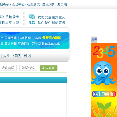
线教研
·
会员中心
·
心理测试
·
魔鬼词典
·
顺口溜
风俗
手相
爱情
饮食
穴道
偏方
医药
面相
星座
血型
生活
软件
硬件
解梦
高考
高密
民间故事
Flash教程
PS教程
最新国内新闻
展开
字典
黄道吉日
英语园地
万年历
Html2anycode
文
|
人生
|
情感
|
日记
诗联趣话
神话传说
名人轶事
返回首页