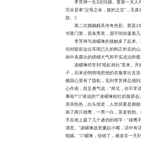
李苦禅一生3次结婚。娶第一夫人肖氏
完全是奉“父母之命，媒妁之言”，无甚
故。
第二次婚姻颇具传奇色彩。那是192
书香门第，苗条秀美，眉宇间却凝着几
李苦禅与凌嵋琳的接触多了起来。凌
但对眼前这位耳闻已久的刚正朴实的山
画中表露出的磅礴大气和平实淡泊所慑
凌嵋琳经常到“吼虹画社”里来。开
子，后来还悄悄地把他的衣服拿出去洗
概因心里有了隐私，见到李苦禅总感到
心作画，鼓足勇气说：“师兄，你不常说
事啦?”“谁说的?”凌嵋琳粉红的脸
亲亲热热，白头偕老，人世间要是都能
画了两只雄鹰，一黑一白，英姿勃勃。
手在画上题了几个遒劲的楷字：“雄鹰不
满意。”凌嵋琳故意撅起小嘴，话中有
细腻。”“嵋琳，你错了，难道非一天