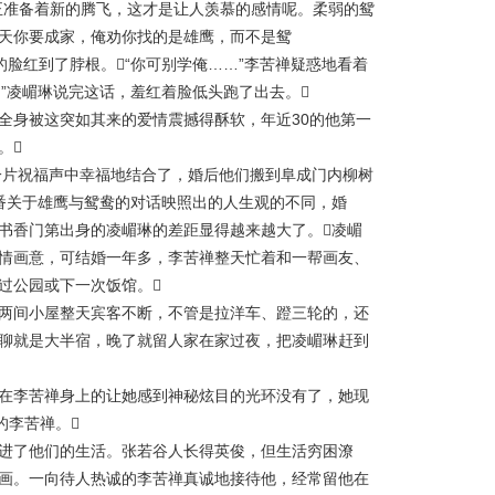
正准备着新的腾飞，这才是让人羡慕的感情呢。柔弱的鸳
天你要成家，俺劝你找的是雄鹰，而不是鸳
林的脸红到了脖根。“你可别学俺……”李苦禅疑惑地看着
!”凌嵋琳说完这话，羞红着脸低头跑了出去。
身被这突如其来的爱情震撼得酥软，年近30的他第一
。
片祝福声中幸福地结合了，婚后他们搬到阜成门内柳树
番关于雄鹰与鸳鸯的对话映照出的人生观的不同，婚
书香门第出身的凌嵋琳的差距显得越来越大了。凌嵋
情画意，可结婚一年多，李苦禅整天忙着和一帮画友、
过公园或下一次饭馆。
间小屋整天宾客不断，不管是拉洋车、蹬三轮的，还
聊就是大半宿，晚了就留人家在家过夜，把凌嵋琳赶到
李苦禅身上的让她感到神秘炫目的光环没有了，她现
的李苦禅。
了他们的生活。张若谷人长得英俊，但生活穷困潦
画。一向待人热诚的李苦禅真诚地接待他，经常留他在