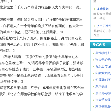
手中。
盘。...
京城里千千万万个靠苦力吃饭的人力车夫中的一员。
东床快婿
郗鉴选婿 郗
墓，墓前...
交车，忽听背后有人高叫：“洋车!”他忙转身朝发出
，白石老人在一个青年的搀扶下站在他面前。他大吃一
齐白石生
原名纯芝，
的喊声：“英杰，还不站住，送我回家。”
馆主...
色慌张地把车又转了回来。回家的路上，身后的白石老
细微的鼻息声。他终于憋不住了，怯怯地问：“先生，您
热点内容
轻回答。
美术模特儿
”白石老人喝道，“丢脸?丢谁的脸呀?老夫早年当过木
张大千胡子
拉车心里难过呀!”一句话说得李苦禅的鼻子发酸，泪水模
黄永玉与“酒
齐白石特挑选了他的一些字画，亲笔题款后让他送到画
印象派大师
曾在他的一幅画上题诗赞道：论说新奇足新奇，吾门
何香凝的耿
华年好读书。
东床快婿
艺术日渐纯青，终于在1925年夏天北京国立艺专毕
唐伯虎与祝
校和河北省立师范学校的兼职教授，结束了他艰辛的学
张大千智赚
慈禧书画及