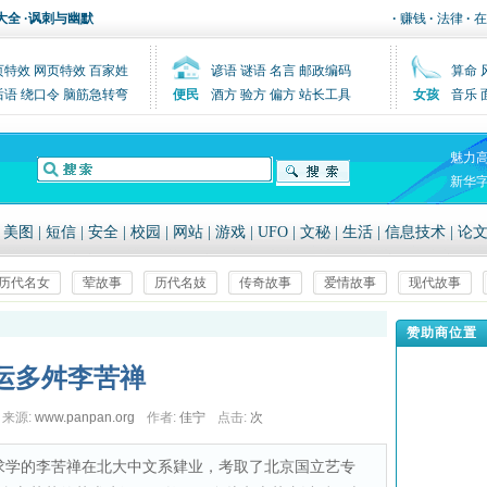
大全
·
讽刺与幽默
·
赚钱
·
法律
·
在
页特效
网页特效
百家姓
谚语
谜语
名言
邮政编码
算命
后语
绕口令
脑筋急转弯
便民
酒方
验方
偏方
站长工具
女孩
音乐
魅力
新华
|
美图
|
短信
|
安全
|
校园
|
网站
|
游戏
|
UFO
|
文秘
|
生活
|
信息技术
|
论
历代名女
荤故事
历代名妓
传奇故事
爱情故事
现代故事
赞助商位置
运多舛李苦禅
来源:
www.panpan.org
作者:
佳宁
点击:
次
来京求学的李苦禅在北大中文系肄业，考取了北京国立艺专