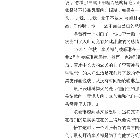
说，“你看那白鹰正用嘴给黑鹰择毛，
鸯是经不起暴风雨的。嵋琳，如果有一
鸯。”“我……我一辈子不嫁人”凌嵋
她。“你呀，你……还不如自己画的鹰
李苦禅一下明白了，他心中一颤，全
次尝到了人世间竟有如此甜蜜的的感情
1928年仲秋，李苦禅与凌嵋琳在一
井2号的凌嵋琳家居住。然而，也许那
后，苦水中长大的农民的儿子李苦禅与
琳理想中的夫妇生活是花前月下般的诗
票友作画说戏，从没有时间陪凌嵋琳逛
最后凌嵋琳恼火的是，他们住的那两
是练武的、卖泥人的，李苦禅和他们一
岳母屋里去睡。
凌嵋琳感到越来越乏味，当初笼罩在
在看到的是实实在在的土得只会说“俺”
恰在这时，一个叫张若谷的青年闯进
倒，最初拜访李苦禅是为了向他学习绘