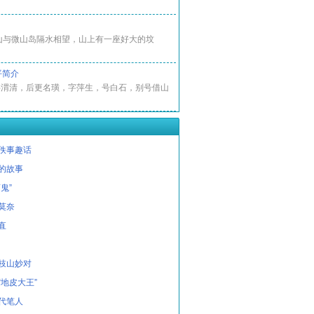
山与微山岛隔水相望，山上有一座好大的坟
平简介
字渭清，后更名璜，字萍生，号白石，别号借山
佚事趣话
的故事
鬼”
莫奈
直
枝山妙对
“地皮大王”
代笔人