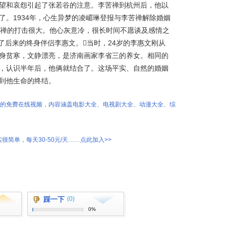
望和哀怨引起了张若谷的注意。李苦禅到杭州后，他以
了。1934年，心生异梦的凌嵋琳登报与李苦禅解除婚姻
苦禅的打击很大。他心灰意冷，很长时间不愿谈及感情之
识了后来的终身伴侣李惠文。当时，24岁的李惠文刚从
身贫寒，文静漂亮，是济南画家李省三的养女。相同的
，认识半年后，他俩就结合了。这场平实、自然的婚姻
到他生命的终结。
热的免费在线视频，内容涵盖电影大全、电视剧大全、动漫大全、综
很简单，每天30-50元/天……点此加入>>
踩一下
(0)
0%