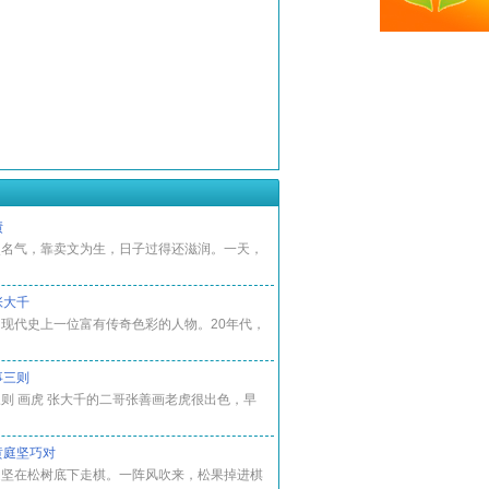
债
点名气，靠卖文为生，日子过得还滋润。一天，
张大千
现代史上一位富有传奇色彩的人物。20年代，
事三则
则 画虎 张大千的二哥张善画老虎很出色，早
黄庭坚巧对
庭坚在松树底下走棋。一阵风吹来，松果掉进棋