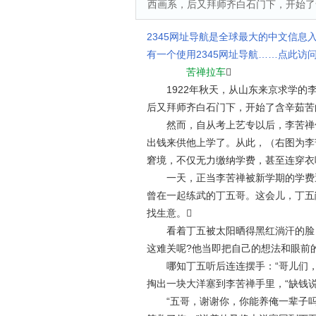
西画系，后又拜师齐白石门下，开始了
2345网址导航是全球最大的中文信息
有一个使用2345网址导航……点此访问
苦禅拉车

1922年秋天，从山东来京求学的李
后又拜师齐白石门下，开始了含辛茹苦
然而，自从考上艺专以后，李苦禅仅
出钱来供他上学了。从此，（右图为李
窘境，不仅无力缴纳学费，甚至连穿衣
一天，正当李苦禅被新学期的学费逼
曾在一起练武的丁五哥。这会儿，丁五
找生意。
看着丁五被太阳晒得黑红淌汗的脸，
这难关呢?他当即把自己的想法和眼前
哪知丁五听后连连摆手：“哥儿们，
掏出一块大洋塞到李苦禅手里，“缺钱说
“五哥，谢谢你，你能养俺一辈子吗