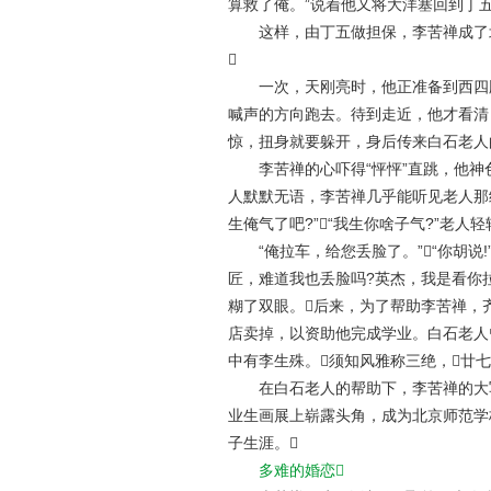
算救了俺。”说着他又将大洋塞回到丁五
这样，由丁五做担保，李苦禅成了北

一次，天刚亮时，他正准备到西四牌楼
喊声的方向跑去。待到走近，他才看清
惊，扭身就要躲开，身后传来白石老人
李苦禅的心吓得“怦怦”直跳，他神
人默默无语，李苦禅几乎能听见老人那
生俺气了吧?”“我生你啥子气?”老人轻
“俺拉车，给您丢脸了。”“你胡说!
匠，难道我也丢脸吗?英杰，我是看你
糊了双眼。后来，为了帮助李苦禅，
店卖掉，以资助他完成学业。白石老人
中有李生殊。须知风雅称三绝，廿七
在白石老人的帮助下，李苦禅的大写意
业生画展上崭露头角，成为北京师范学
子生涯。
多难的婚恋