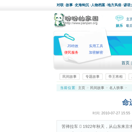
对联
·
故事
·
史海钩沉
·
人物档案
·
地方风俗
·
谚语
主
娱乐
歇
JS特效
实用工具
便民服务
加密解密
首页
民间故事
专题故事
帝王将相
当前位置:
主页
>
民间故事
>
名人轶事
>
命
时间:
2010-07-27 15:55
苦禅拉车  1922年秋天，从山东