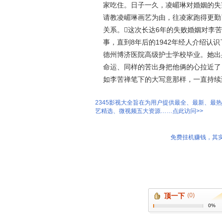
家吃住。日子一久，凌嵋琳对婚姻的失
请教凌嵋琳画艺为由，往凌家跑得更勤
关系。这次长达6年的失败婚姻对李
事，直到8年后的1942年经人介绍认
德州博济医院高级护士学校毕业。她出
命运、同样的苦出身把他俩的心拉近了
如李苦禅笔下的大写意那样，一直持续
2345影视大全旨在为用户提供最全、最新、最
艺精选、微视频五大资源……点此访问>>
免费挂机赚钱，其实
顶一下
(0)
0%