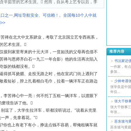
含辛茹苦的艺术生涯。 然而，自从考上艺专以后，李
入口之一,网址导航安全、可信赖！。全国每10个人中就
>>
苦禅在北大中文系肄业，考取了北京国立艺专西画系，
的艺术生涯。
接到家里寄来的十元大洋，一贫如洗的父母再也借不
推荐内容
苦禅与恩师齐白石一九三一年合影）他的生活再次陷入
书法家还
吃饭的钱都没有。
一作家，有
参加...
得抓耳挠腮、走投无路之时，他在宣武门街上遇到了
敞着短衫，脖上扎着根白毛巾，拉着一辆洋车正在路边
少帅奇遇
张学良是中国
年仅...
李苦禅心中一亮：何不托丁五租一辆洋车，以渡眼下
张大千轶
的窘境告诉了他。
张大千轶事三
别逗了，大学生拉洋车，听都没听说过。”说着从兜里
年张...
一声，先拿着花。”
苏东坡与
?你也上有老下有小，挣这点钱不容易，帮俺租辆车就
苏东坡与黄