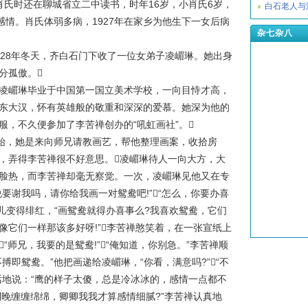
时还在聊城省立二中读书，时年16岁，小肖氏6岁，
白石老人与
感情。肖氏体弱多病，1927年在家乡为他生下一女后病
杂七杂八
8年冬天，齐白石门下收了一位女弟子凌嵋琳。她出身
分孤傲。
嵋琳毕业于中国第一国立美术学校，一向目恃才高，
东大汉，怀有英雄般的敬重和深深的爱慕。她深为他的
服，不久便参加了李苦禅创办的“吼虹画社”。
始，她是来向师兄请教画艺，帮他整理画案，收拾房
，弄得李苦禅很不好意思。凌嵋琳待人一向大方，大
脸热，而李苦禅却毫无察觉。一次，凌嵋琳见他又在专
要谢我吗，请你给我画一对鸳鸯吧!”“怎么，你要办喜
那会儿变得绯红，“画鸳鸯就得办喜事么?我喜欢鸳鸯，它们
像它们一样那该多好呀!”李苦禅憨笑着，在一张宣纸上
“师兄，我要的是鸳鸯!”“俺知道，你别急。”李苦禅顺
搏即鸳鸯。”他把画递给凌嵋琳，“你看，满意吗?”“不
话地说：“鹰的样子太傻，总是冷冰冰的，感情一点都不
到晚缠缠绵绵，卿卿我我才算感情细腻?”李苦禅认真地