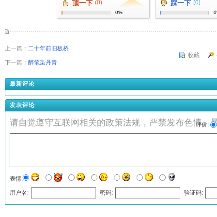
顶一下
(0)
踩一下
(0)
0%
上一篇：
二十年前旧板桥
收藏
下一篇：
醉笔染丹青
最新评论
发表评论
请自觉遵守互联网相关的政策法规，严禁发布色情、
评价:
表情:
用户名:
密码:
验证码:
发表评论