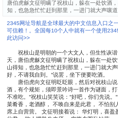
唐伯虎龢文征明瞒了祝枝山，躲在一处饮酒，
知，也急急忙忙赶到那里，一进门就大声嚷道
2345网址导航是全球最大的中文信息入口之
可信赖！。全国每10个人中就有一个使用23
此访问>>
祝枝山是明朝的一个大文人，但生性诙谐
天，唐伯虎龢文征明瞒了祝枝山，躲在一处饮
山得知，也急急忙忙赶到那里，一进门就大声
好，不请我自到。"说罢，坐下便要吃酒。
唐伯虎向文征明眨眨眼，然后对祝枝山说：
酒，有个规矩，须即景吟诗一首作为谜面，打
不准吃。"祝枝山笑笑说："好吧，你们先说。"
菜肴香，老酒醇， 不唤自来是此君， 不怕别
席上自营营。 文征明接着说： 华灯明，喜盈