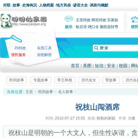
对联
·
故事
·
史海钩沉
·
人物档案
·
地方风俗
·
谚语大全
·
讽刺与幽默
主页特效
网页特效
百家姓
娱乐
歇后语
绕口令
脑筋急转弯
便
JS特效
实用工具
便民服务
加密解密
首页
|
美图
|
短信
|
安全
|
校园
|
网
民间故事
专题故事
帝王将相
历代名女
荤故事
历代名
当前位置:
主页
>
民间故事
>
名人轶事
>
祝枝山闯酒席
时间:
2010-07-27 15:55
来源:
盼盼的家园
作者:
大楼
祝枝山是明朝的一个大文人，但生性诙谐，贪