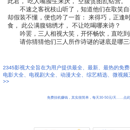
此君， 吃人嘴脸生来厌， 空腹贪图乱钻营。
不速之客祝枝山听了，知道他们在取笑自
却假装不懂，便也吟了一首： 来得巧，正逢时
食， 此公满腹锦绣才， 不让吃喝哪来诗？
吟罢，三人相视大笑，开怀畅饮，直吃到
请你猜猜他们三人所作诗谜的谜底是哪三
2345影视大全旨在为用户提供最全、最新、最热的免
电影大全、电视剧大全、动漫大全、综艺精选、微视频
>>
免费挂机赚钱，其实很简单，每天30-50元/天……点此