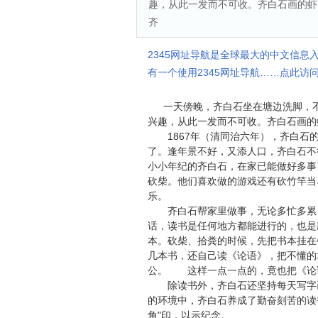
趣，从此一发而不可收。齐白石画的虾，
齐
2345网址导航是全球最大的中文信息
有一个使用2345网址导航……点此访问
一天傍晚，齐白石坐在塘边洗脚，不
兴趣，从此一发而不可收。齐白石画的
1867年（清同治六年），齐白石的
了。逢年景不好，又添人口，齐白石不得
小小年纪的齐白石，在家已能做好多事
砍柴。他们喜欢做的游戏还有砍竹竿当
乐。
齐白石帮家里做事，无论多忙多累，
话，读书是任何地方都能进行的，也是
本。砍柴、拾粪的时候，先把书本挂在
几本书，还自己读《论语》，把不懂的
公。 这样一点一点的，竟也把《论
除读书外，齐白石还坚持每天写字画
的环境中，齐白石养成了勤奋刻苦的读
角"印，以示纪念。