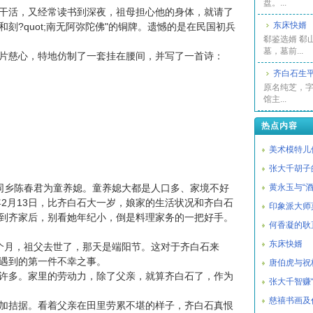
盘。...
活，又经常读书到深夜，祖母担心他的身体，就请了
东床快婿
刻?quot;南无阿弥陀佛"的铜牌。遗憾的是在民国初兵
郗鉴选婿 郗
墓，墓前...
慈心，特地仿制了一套挂在腰间，并写了一首诗：
齐白石生
原名纯芝，
馆主...
热点内容
美术模特儿
张大千胡子
娶同乡陈春君为童养媳。童养媳大都是人口多、家境不好
黄永玉与“酒
年2月13日，比齐白石大一岁，娘家的生活状况和齐白石
印象派大师
到齐家后，别看她年纪小，倒是料理家务的一把好手。
何香凝的耿
东床快婿
月，祖父去世了，那天是端阳节。这对于齐白石来
遇到的第一件不幸之事。
唐伯虎与祝
多。家里的劳动力，除了父亲，就算齐白石了，作为
张大千智赚
慈禧书画及
拮据。看着父亲在田里劳累不堪的样子，齐白石真恨