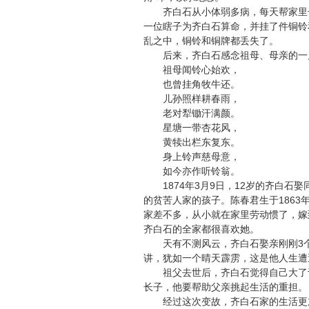
齐白石从小体弱多病，每天帮家里干
一位瞎子为齐白石算命，并挂了件铜铃和
乱之中，铜铃和铜牌都丢失了。
后来，齐白石感念祖母、母亲的一片
祖母闻铃心始欢，
也曾挂角牧牛还。
儿孙照样耕春雨，
老对犁锄汗满颜。
星塘一带杏花风，
黄犊出栏东复东。
身上铃声慈母意，
如今亦作听铃翁。
1874年3月9日，12岁的齐白石
的贫苦人家的孩子。陈春君生于1863
家差不多，从小就在家里劳动惯了，嫁
齐白石的全家都很喜欢她。
天有不测风云，齐白石娶亲刚刚3个
讲，犹如一个晴天霹雳，这是他人生遭
祖父去世后，齐白石觉得自己大了许
长子，他要帮助父亲挑起生活的重担。
经过这次变故，齐白石家的生活更加