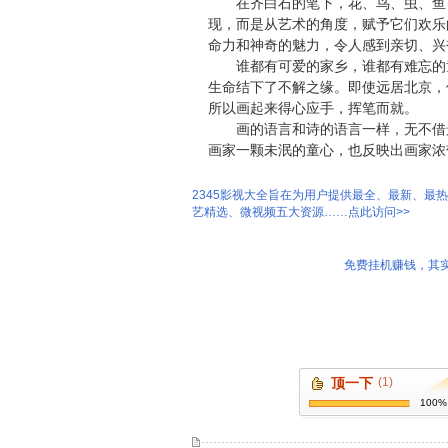
在齐白石的笔下，花、鸟、虫、鱼，
现，而是从艺术的角度，赋予它们欢乐
命力和神奇的魅力，令人感到亲切、兴
谁都有可爱的家乡，谁都有难忘的童
生命结下了不解之缘。即使远居北京，
所以画起来得心应手，挥笔而就。
画的语言和诗的语言一样，无不借景
画家一颗未泯的童心，也反映出画家浓
2345影视大全旨在为用户提供最全、最新、最
艺精选、微视频五大资源……点此访问>>
免费挂机赚钱，其实
顶一下
(1)
100%