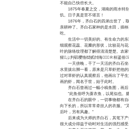
不能自己快些长大。
1875年春夏之交，湖南的雨水特别
饥。日子真是苦不堪言！
1876年，齐白石的四弟出世了，取
亲耕种了。齐白石家种的是水田，插秧
吃。
生活中一切美好的、有生命力的东西
细观察花蕊、花瓣的形状，比较花与花
叶的脉络纹理都了解得清清楚楚。农家
猩ぷ判矶嘤恪⑿贰⑾海３Ｒ桓鋈俗
一天傍晚，干了一天活的齐白石坐在
水里拔出脚一看，原来是只草虾把他的
过对草虾的认真观察后，他画出了平生
画的虾，闻名于世，始于此时。
齐白石曾画过一幅小稿鱼图，画后
"此鱼俗呼为蓑衣鱼，以尾似也。腮
在齐白石的眼中，一切事物都有自己
向下长的，所以常常牵挂人的衣服。"
后叶，另有风趣。"
后来成为大师的齐白石，其笔下产生
很大成分得益于幼时对生活的强烈感受