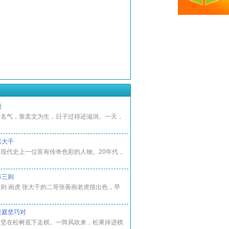
债
点名气，靠卖文为生，日子过得还滋润。一天，
张大千
现代史上一位富有传奇色彩的人物。20年代，
事三则
则 画虎 张大千的二哥张善画老虎很出色，早
黄庭坚巧对
庭坚在松树底下走棋。一阵风吹来，松果掉进棋