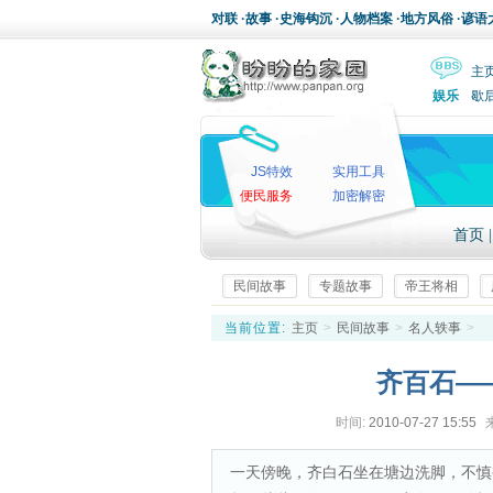
对联
·
故事
·
史海钩沉
·
人物档案
·
地方风俗
·
谚语
主
娱乐
歇
JS特效
实用工具
便民服务
加密解密
首页
民间故事
专题故事
帝王将相
当前位置:
主页
>
民间故事
>
名人轶事
>
齐百石—
时间:
2010-07-27 15:55
一天傍晚，齐白石坐在塘边洗脚，不慎