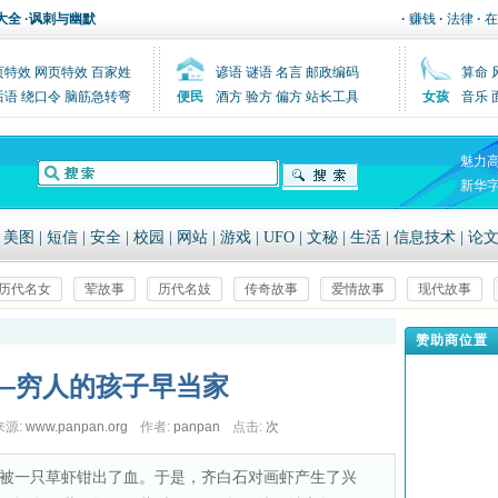
大全
·
讽刺与幽默
·
赚钱
·
法律
·
在
页特效
网页特效
百家姓
谚语
谜语
名言
邮政编码
算命
后语
绕口令
脑筋急转弯
便民
酒方
验方
偏方
站长工具
女孩
音乐
魅力
新华
|
美图
|
短信
|
安全
|
校园
|
网站
|
游戏
|
UFO
|
文秘
|
生活
|
信息技术
|
论
历代名女
荤故事
历代名妓
传奇故事
爱情故事
现代故事
赞助商位置
—穷人的孩子早当家
来源:
www.panpan.org
作者:
panpan
点击:
次
被一只草虾钳出了血。于是，齐白石对画虾产生了兴