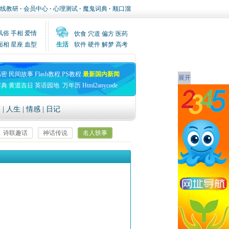
线教研
·
会员中心
·
心理测试
·
魔鬼词典
·
顺口溜
风俗
手相
爱情
饮食
穴道
偏方
医药
面相
星座
血型
生活
软件
硬件
解梦
高考
高密
民间故事
Flash教程
PS教程
最新国内新闻
展开
字典
黄道吉日
英语园地
万年历
Html2anycode
文
|
人生
|
情感
|
日记
诗联趣话
神话传说
名人轶事
返回首页