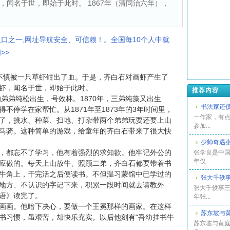
闻名于世，即始于此时。 1867年（清同治六年），
入口之一,网址导航安全、可信赖！。全国每10个人中就
>>
慎被一只草虾钳出了血。于是，齐白石对画虾产生了
虾，闻名于世，即始于此时。
推荐内容
弟弟纯松出生，号效林。1870年，三弟纯藻又出生
书法家还
不停学在家帮忙。从1871年至1873年的3年时间里，
一作家，有
了，挑水、种菜、扫地、打杂带两个弟弟玩耍还要上山
参加...
马骑。这种简单的游戏，给童年的齐白石带来了很大快
少帅奇遇
都忘不了学习，他有着强烈的求知欲。他牢记外公的
张学良是中国
年仅...
应做的。每天上山放牛、照顾二弟，齐白石都要带着书
牛角上，干完活之后便读书。不但温习蒙馆中已学过的
张大千轶
地方、不认识的字记下来，积累一段时间就去请教外
张大千轶事三
语》读完了。
年张...
画。他暗下决心，要做一个王冕那样的画家。在这样
苏东坡与
书习惯，虽艰苦，却快乐充实。以后他刻有"吾幼挂书牛
苏东坡与黄