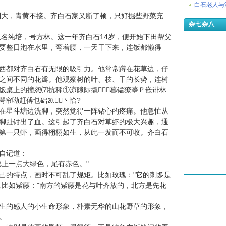
白石老人与
大，青黄不接。齐白石家又断了顿，只好掘些野菜充
杂七杂八
名纯培，号方林。这一年齐白石14岁，便开始下田帮父
要整日泡在水里，弯着腰，一天干下来，连饭都懒得
都对齐白石有无限的吸引力。他常常蹲在花草边，仔
之间不同的花瓣。他观察树的叶、枝、干的长势，连树
饭桌上的撞恕⑺抗稀①凉隙际撬暮锰獠摹Ｐ嵌诽林
谔帘呦赶傅乜础⒛丶恰?
星斗塘边洗脚，突然觉得一阵钻心的疼痛。他急忙从
脚趾钳出了血。这引起了齐白石对草虾的极大兴趣，通
第一只虾，画得栩栩如生，从此一发而不可收。齐白石
自记道：
上一点大绿色，尾有赤色。"
的特点，画时不可乱了规矩。比如玫瑰："它的刺多是
又比如紫藤："南方的紫藤是花与叶齐放的，北方是先花
的感人的小生命形象，朴素无华的山花野草的形象，
。