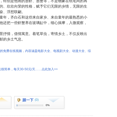
特别是他画的墨虾、墨蟹等，不是物象在纸笔间的再
的、欣欣向荣的性格，赋予它们无限的乡情，无限的生
奋、浮想联翩。
年，齐白石和这些来自家乡、来自童年的最熟悉的小
他还把一些虾蟹养在玻璃缸中，细心揣摩，入微观察，
抒情，借情寓意。着笔草虫，寄情乡土，不仅反映出
郁的乡土气息。
热的免费在线视频，内容涵盖电影大全、电视剧大全、动漫大全、综
很简单，每天30-50元/天……点此加入>>
踩一下
(0)
0%