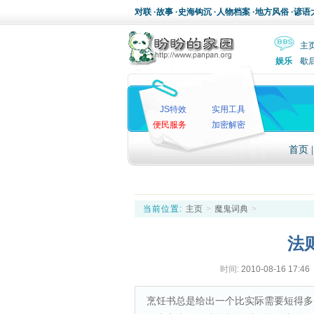
对联
·
故事
·
史海钩沉
·
人物档案
·
地方风俗
·
谚语
主
娱乐
歇
JS特效
实用工具
便民服务
加密解密
首页
当前位置:
主页
>
魔鬼词典
>
法
时间:
2010-08-16 17:46
烹饪书总是给出一个比实际需要短得多