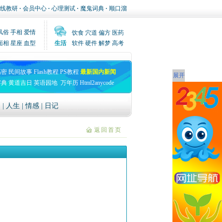
线教研
·
会员中心
·
心理测试
·
魔鬼词典
·
顺口溜
风俗
手相
爱情
饮食
穴道
偏方
医药
面相
星座
血型
生活
软件
硬件
解梦
高考
高密
民间故事
Flash教程
PS教程
最新国内新闻
展开
字典
黄道吉日
英语园地
万年历
Html2anycode
文
|
人生
|
情感
|
日记
返回首页