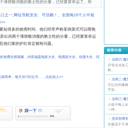
个薄饼般消瘦的教士吃的分量，已经要算幸运了。所
入口之一,网址导航安全、可信赖！。全国每10个人中就
>>
得多的烧煮时间。他们经常声称某例菜式可以喂饱
能弄出供两个薄饼般消瘦的教士吃的分量，已经要算幸运
且他们家的炉灶肯定都有问题。
推荐内容
热的免费在线视频，内容涵盖电影大全、电视剧大全、动漫大全、综
法则六-魔
尽管冷冻加
购...
很简单，每天30-50元/天……点此加入>>
法则二-魔
可以当作睡
宇宙...
法则三-魔
小孩子晚上
一种...
踩一下
(0)
0%
洗衣粉辨别
衣服洗不干净