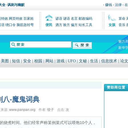
大全
·
讽刺与幽默
·
赚钱
·
法律
·
在
页特效
网页特效
百家姓
谚语
谜语
名言
邮政编码
算命
后语
绕口令
脑筋急转弯
便民
酒方
验方
偏方
站长工具
女孩
音乐
魅力
新华
|
美图
|
短信
|
安全
|
校园
|
网站
|
游戏
|
UFO
|
文秘
|
生活
|
信息技术
|
论
赞助商位置
则八-魔鬼词典
来源:
www.panpan.org
作者:
饺子
点击:
次
的烧煮时间。他们经常声称某例菜式可以喂饱10个人，