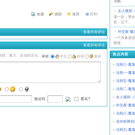
加酶...
女人规则（
收藏
挑错
推荐
打印
第一款：男女
款：以下...
外交家-魔
查看所有评论
一个具备游
能使...
查看所有评论
热点内容
色情、暴力、反动的言论。
评价:
中立
好评
差评
法则三-魔
法则一-魔
法则五-魔
法则二-魔
女人规则（
验证码:
匿名?
外交家-魔
法则八-魔
洗衣粉辨别
法则九-魔