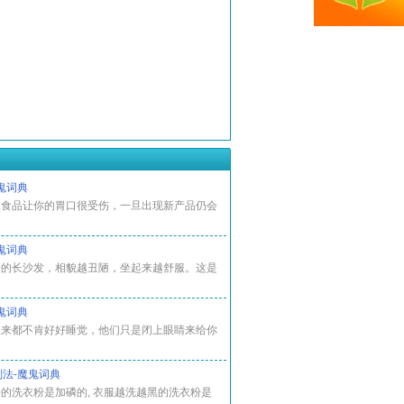
鬼词典
工食品让你的胃口很受伤，一旦出现新产品仍会
鬼词典
椅的长沙发，相貌越丑陋，坐起来越舒服。这是
鬼词典
从来都不肯好好睡觉，他们只是闭上眼睛来给你
法-魔鬼词典
的洗衣粉是加磷的, 衣服越洗越黑的洗衣粉是