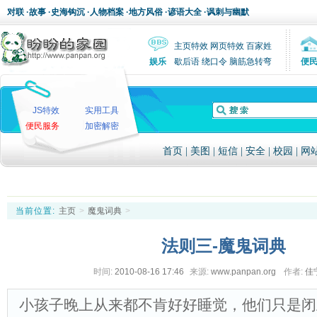
对联
·
故事
·
史海钩沉
·
人物档案
·
地方风俗
·
谚语大全
·
讽刺与幽默
主页特效
网页特效
百家姓
娱乐
歇后语
绕口令
脑筋急转弯
便
JS特效
实用工具
便民服务
加密解密
首页
|
美图
|
短信
|
安全
|
校园
|
网
当前位置:
主页
>
魔鬼词典
>
法则三-魔鬼词典
时间:
2010-08-16 17:46
来源:
www.panpan.org
作者:
佳
小孩子晚上从来都不肯好好睡觉，他们只是闭