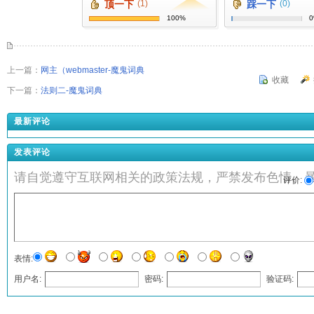
顶一下
(1)
踩一下
(0)
100%
上一篇：
网主（webmaster-魔鬼词典
收藏
下一篇：
法则二-魔鬼词典
最新评论
发表评论
请自觉遵守互联网相关的政策法规，严禁发布色情、
评价:
表情:
用户名:
密码:
验证码:
发表评论