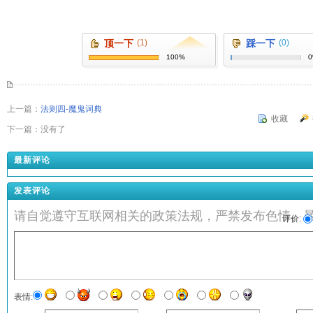
顶一下
(1)
踩一下
(0)
100%
上一篇：
法则四-魔鬼词典
收藏
下一篇：没有了
最新评论
发表评论
请自觉遵守互联网相关的政策法规，严禁发布色情、
评价:
表情: