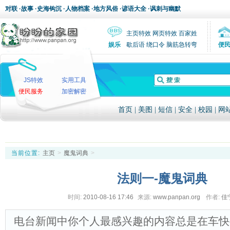
对联
·
故事
·
史海钩沉
·
人物档案
·
地方风俗
·
谚语大全
·
讽刺与幽默
主页特效
网页特效
百家姓
娱乐
歇后语
绕口令
脑筋急转弯
便
JS特效
实用工具
便民服务
加密解密
首页
|
美图
|
短信
|
安全
|
校园
|
网
当前位置:
主页
>
魔鬼词典
>
法则一-魔鬼词典
时间:
2010-08-16 17:46
来源:
www.panpan.org
作者:
佳
电台新闻中你个人最感兴趣的内容总是在车快