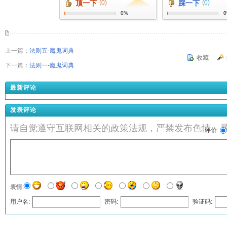
顶一下
(0)
踩一下
(0)
0%
上一篇：
法则五-魔鬼词典
收藏
下一篇：
法则一-魔鬼词典
最新评论
发表评论
请自觉遵守互联网相关的政策法规，严禁发布色情、
评价:
表情:
用户名:
密码:
验证码:
发表评论