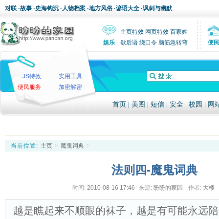
对联
·
故事
·
史海钩沉
·
人物档案
·
地方风俗
·
谚语大全
·
讽刺与幽默
主页特效
网页特效
百家姓
娱乐
歇后语
绕口令
脑筋急转弯
便
JS特效
实用工具
便民服务
加密解密
首页
|
美图
|
短信
|
安全
|
校园
|
网
当前位置:
主页
>
魔鬼词典
>
法则四-魔鬼词典
时间:
2010-08-16 17:46
来源:
盼盼的家园
作者:
大楼
越是瞧起来不顺眼的袜子，越是有可能永远陪