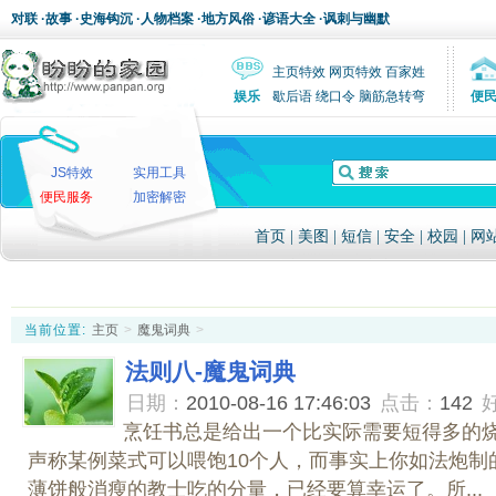
对联
·
故事
·
史海钩沉
·
人物档案
·
地方风俗
·
谚语大全
·
讽刺与幽默
主页特效
网页特效
百家姓
娱乐
歇后语
绕口令
脑筋急转弯
便
JS特效
实用工具
便民服务
加密解密
首页
|
美图
|
短信
|
安全
|
校园
|
网
当前位置:
主页
>
魔鬼词典
>
法则八-魔鬼词典
日期：
2010-08-16 17:46:03
点击：
142
烹饪书总是给出一个比实际需要短得多的
声称某例菜式可以喂饱10个人，而事实上你如法炮制
薄饼般消瘦的教士吃的分量，已经要算幸运了。所...