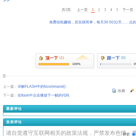
>>
共5页:
上一页
1
2
3
4
5
下一页
免费挂机赚钱，其实很简单，每天30-50元/天……点此
顶一下
(1)
踩一下
(0)
100%
上一篇：
详解FLASH中的fscommand()
收藏
下一篇：
在flash中点击播放下一帧的代码
最新评论
发表评论
请自觉遵守互联网相关的政策法规，严禁发布色情、
评价: