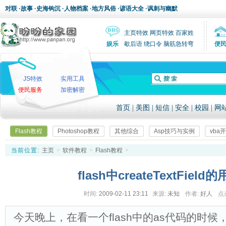
对联
·
故事
·
史海钩沉
·
人物档案
·
地方风俗
·
谚语大全
·
讽刺与幽默
主页特效
网页特效
百家姓
娱乐
歇后语
绕口令
脑筋急转弯
便
JS特效
实用工具
便民服务
加密解密
首页
|
美图
|
短信
|
安全
|
校园
|
网
Flash教程
Photoshop教程
其他综合
Asp技巧与实例
vba
当前位置:
主页
>
软件教程
>
Flash教程
>
flash中createTextField
时间:
2009-02-11 23:11
来源:
未知
作者:
好人
点
今天晚上，在看一个flash中的as代码的时