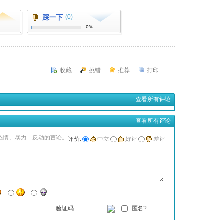
踩一下
(0)
0%
收藏
挑错
推荐
打印
查看所有评论
查看所有评论
色情、暴力、反动的言论。
评价:
中立
好评
差评
验证码:
匿名?