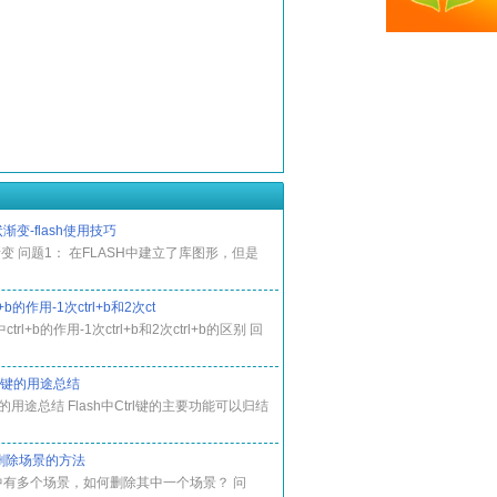
渐变-flash使用技巧
变 问题1： 在FLASH中建立了库图形，但是
rl+b的作用-1次ctrl+b和2次ct
中ctrl+b的作用-1次ctrl+b和2次ctrl+b的区别 回
trl键的用途总结
rl键的用途总结 Flash中Ctrl键的主要功能可以归结
h中删除场景的方法
sh中有多个场景，如何删除其中一个场景？ 问