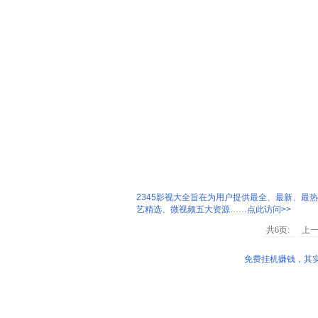
2345影视大全旨在为用户提供最全、最新、最
艺精选、微视频五大资源……点此访问>>
共6页:
上
免费挂机赚钱，其实