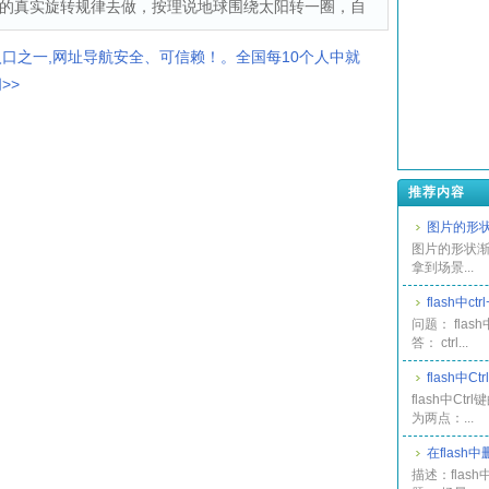
的真实旋转规律去做，按理说地球围绕太阳转一圈，自
入口之一,网址导航安全、可信赖！。全国每10个人中就
>>
推荐内容
图片的形状
图片的形状渐
拿到场景...
flash中ct
问题： flash
答： ctrl...
flash中C
flash中Ct
为两点：...
在flas
描述：fla