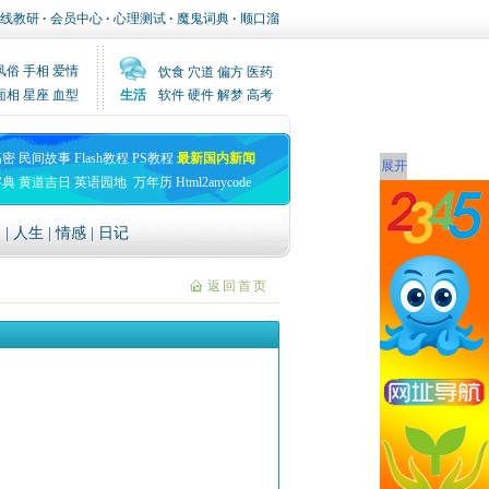
线教研
·
会员中心
·
心理测试
·
魔鬼词典
·
顺口溜
风俗
手相
爱情
饮食
穴道
偏方
医药
面相
星座
血型
生活
软件
硬件
解梦
高考
高密
民间故事
Flash教程
PS教程
最新国内新闻
展开
字典
黄道吉日
英语园地
万年历
Html2anycode
文
|
人生
|
情感
|
日记
返回首页