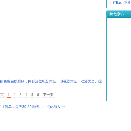
在flash
杂七杂八
热的免费在线视频，内容涵盖电影大全、电视剧大全、动漫大全、综
一页
1
2
3
4
5
6
下一页
很简单，每天30-50元/天……点此加入>>