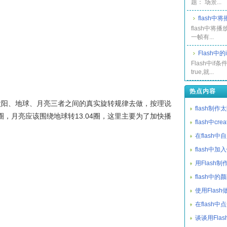
题： 场景...
flash
flash中将
一帧有...
Flash中的
Flash中i
true,就...
热点内容
太阳、地球、月亮三者之间的真实旋转规律去做，按理说
flash制
圈，月亮应该围绕地球转13.04圈，这里主要为了加快播
flash中cre
在flash
flash中加
用Flash
flash中
使用Flas
在flash
谈谈用Fla