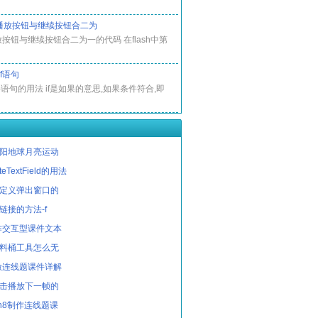
中将播放按钮与继续按钮合二为
播放按钮与继续按钮合二为一的代码 在flash中第
if语句
f条件语句的用法 if是如果的意思,如果条件符合,即
作太阳地球月亮运动
ateTextField的用法
中自定义弹出窗口的
入链接的方法-f
制作交互型课件文本
的颜料桶工具怎么无
h做连线题课件详解
中点击播放下一帧的
sh8制作连线题课