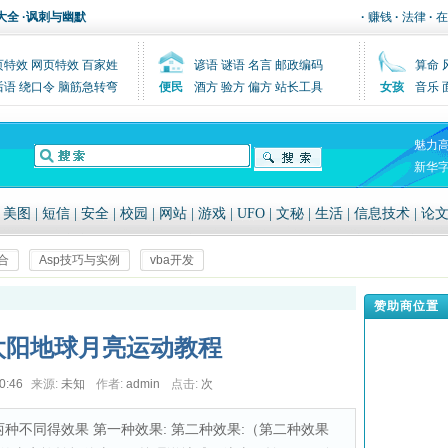
大全
·
讽刺与幽默
·
赚钱
·
法律
·
在
页特效
网页特效
百家姓
谚语
谜语
名言
邮政编码
算命
后语
绕口令
脑筋急转弯
便民
酒方
验方
偏方
站长工具
女孩
音乐
魅力
新华
|
美图
|
短信
|
安全
|
校园
|
网站
|
游戏
|
UFO
|
文秘
|
生活
|
信息技术
|
论
合
Asp技巧与实例
vba开发
赞助商位置
作太阳地球月亮运动教程
0:46
来源:
未知
作者:
admin
点击:
次
看两种不同得效果 第一种效果: 第二种效果:（第二种效果