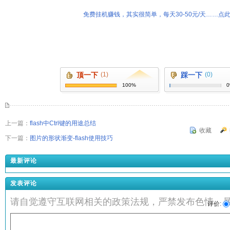
免费挂机赚钱，其实很简单，每天30-50元/天……点此
顶一下
(1)
踩一下
(0)
100%
上一篇：
flash中Ctrl键的用途总结
收藏
下一篇：
图片的形状渐变-flash使用技巧
最新评论
发表评论
请自觉遵守互联网相关的政策法规，严禁发布色情、
评价: