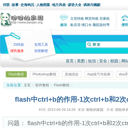
对联
·
故事
·
史海钩沉
·
人物档案
·
地方风俗
·
谚语大全
·
讽刺与幽默
主页特效
网页特效
百家姓
娱乐
歇后语
绕口令
脑筋急转弯
便
JS特效
实用工具
便民服务
加密解密
首页
|
美图
|
短信
|
安全
|
校园
|
网
Flash教程
Photoshop教程
其他综合
Asp技巧与实例
vba
当前位置:
主页
>
软件教程
>
Flash教程
>
flash中ctrl+b的作用-1次ctrl+b和2次
时间:
2013-04-26 14:29
来源:
盼盼的家园
作者:
胡轮班
问题： flash中ctrl+b的作用-1次ctrl+b和2次c