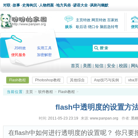
对联
·
故事
·
史海钩沉
·
人物档案
·
地方风俗
·
谚语大全
·
讽刺与幽默
主页特效
网页特效
百家姓
娱乐
歇后语
绕口令
脑筋急转弯
便
JS特效
实用工具
便民服务
加密解密
首页
|
美图
|
短信
|
安全
|
校园
|
网
Flash教程
Photoshop教程
其他综合
Asp技巧与实例
vba
当前位置:
主页
>
软件教程
>
Flash教程
>
flash中透明度的设置方
时间:
2011-05-23 23:19
来源:
www.panpan.org
作者:
黑
在flash中如何进行透明度的设置呢？ 你只