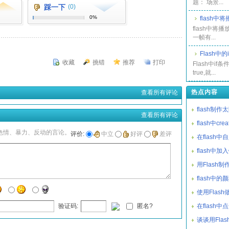
题： 场景...
踩一下
(0)
0%
flash
flash中将
一帧有...
Flash中的
收藏
挑错
推荐
打印
Flash中i
true,就...
热点内容
查看所有评论
flash制
查看所有评论
flash中cre
色情、暴力、反动的言论。
评价:
中立
好评
差评
在flash
flash中加
用Flash
flash中
使用Flas
验证码:
匿名?
在flash
谈谈用Fla