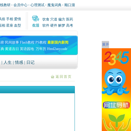
线教研
·
会员中心
·
心理测试
·
魔鬼词典
·
顺口溜
风俗
手相
爱情
饮食
穴道
偏方
医药
面相
星座
血型
生活
软件
硬件
解梦
高考
高密
民间故事
Flash教程
PS教程
最新国内新闻
展开
字典
黄道吉日
英语园地
万年历
Html2anycode
文
|
人生
|
情感
|
日记
返回首页