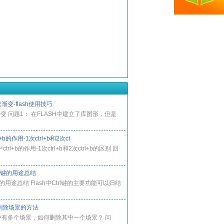
渐变-flash使用技巧
变 问题1： 在FLASH中建立了库图形，但是
rl+b的作用-1次ctrl+b和2次ct
中ctrl+b的作用-1次ctrl+b和2次ctrl+b的区别 回
trl键的用途总结
rl键的用途总结 Flash中Ctrl键的主要功能可以归结
h中删除场景的方法
sh中有多个场景，如何删除其中一个场景？ 问