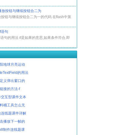
中将播放按钮与继续按钮合二为
播放按钮与继续按钮合二为一的代码 在flash中第
if语句
f条件语句的用法 if是如果的意思,如果条件符合,即
作太阳地球月亮运动
ateTextField的用法
中自定义弹出窗口的
入链接的方法-f
制作交互型课件文本
的颜料桶工具怎么无
h做连线题课件详解
中点击播放下一帧的
sh8制作连线题课