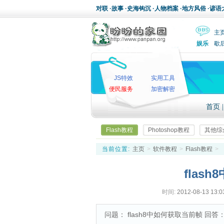
对联
·
故事
·
史海钩沉
·
人物档案
·
地方风俗
·
谚语
主
娱乐
歇
JS特效
实用工具
便民服务
加密解密
首页
Flash教程
Photoshop教程
其他综
当前位置:
主页
>
软件教程
>
Flash教程
>
flas
时间:
2012-08-13 13:0
问题： flash8中如何获取当前帧 回答： if(_