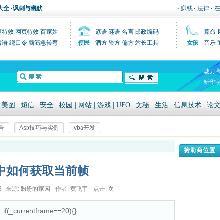
大全
·
讽刺与幽默
·
赚钱
·
法律
·
在
页特效
网页特效
百家姓
谚语
谜语
名言
邮政编码
算命
后语
绕口令
脑筋急转弯
便民
酒方
验方
偏方
站长工具
女孩
音乐
魅力
新华
|
美图
|
短信
|
安全
|
校园
|
网站
|
游戏
|
UFO
|
文秘
|
生活
|
信息技术
|
论
合
Asp技巧与实例
vba开发
赞助商位置
h8中如何获取当前帧
3
来源:
盼盼的家园
作者:
黄飞宇
点击:
次
currentframe==20){}