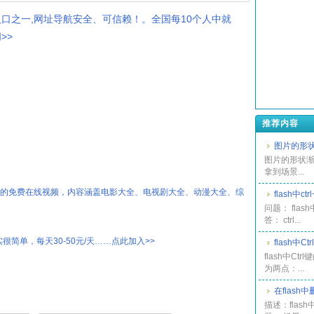
入口之一,网址导航安全、可信赖！。全国每10个人中就
>>
推荐内容
图片的形状
图片的形状渐
拿到场景...
热的免费在线视频，内容涵盖电影大全、电视剧大全、动漫大全、综
flash中ct
问题： flash
答： ctrl...
很简单，每天30-50元/天……点此加入>>
flash中C
flash中Ct
为两点：...
在flas
描述：fla