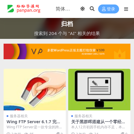
登录
归档
搜索到 204 个与 "AI" 相关的结果
服务器相关
服务器相关
Wing FTP Server 6.1.7 完美
关于黑群晖搭建从一个零经验
企业版本-FTP服务器端
到初步入坑的个人经验分享
Wing FTP Server是一款专业的跨平
本人12月初因手机内存不足，本想
台FTP服务器软件, 支持可伸缩的...
将手机里的图片和视频上传百度网