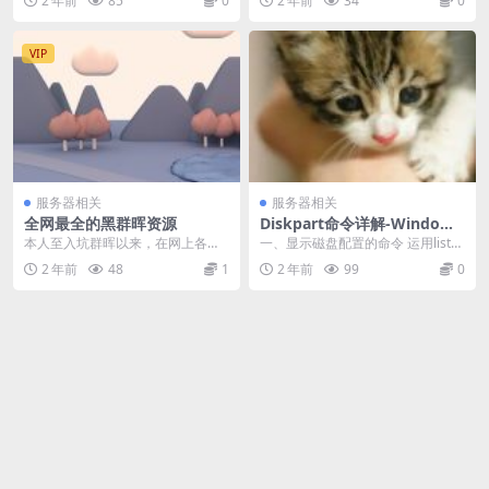
2 年前
85
0
2 年前
34
0
盘进行备份后删除手...
VIP
服务器相关
服务器相关
全网最全的黑群晖资源
Diskpart命令详解-Windows
磁盘管理工具
本人至入坑群晖以来，在网上各种
一、显示磁盘配置的命令 运用list命
搜教程，搜资源，后来发现大神归
令可显示摘要。 要显示更多信息，
2 年前
48
1
2 年前
99
0
纳了各种关于黑群晖的...
请先设置焦...