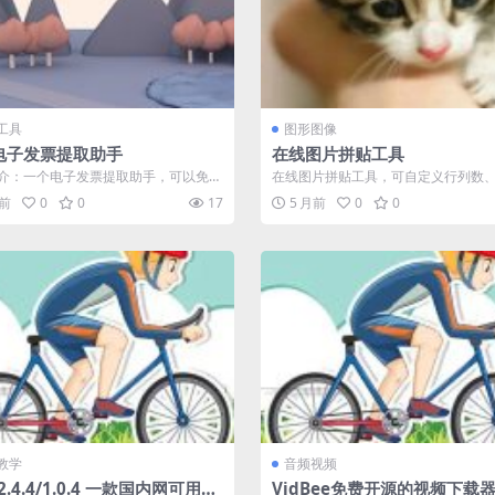
工具
图形图像
电子发票提取助手
在线图片拼贴工具
介：一个电子发票提取助手，可以免费
在线图片拼贴工具，可自定义行列数
电子发票并将其转换为Excel格...
背景样式（支持纯色或图案），并应
月前
0
0
17
5 月前
0
0
九...
教学
音频视频
 2.4.4/1.0.4 一款国内网可用的
VidBee免费开源的视频下载