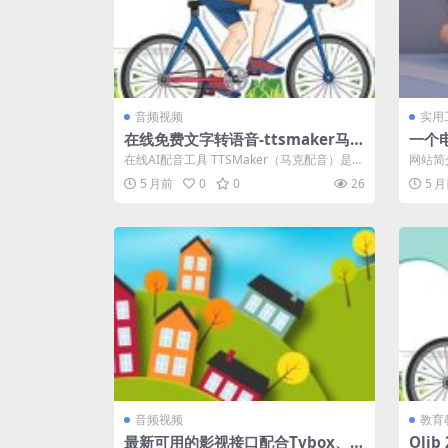
音频视频
实用
在线免费文字转语音-ttsmaker马克
一个
配音
在线AI配音工具 TTSMaker（马克配音）是一
网站简
款免费的文本转语音工具，提供语...
批量提取
5 月前
0
0
26
5 
音频视频
教育
最新可用的影视接口配合Tvbox、影
Olib