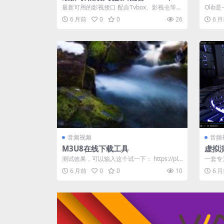
视仓等
Zli
最新可用的影视接口 配合Tvbox、影视仓等，
Oli
非常爽，直接长按复制～ ...
能助力用
6 月前
0
0
26
6 
音频视频
音频
M3U8在线下载工具
虚拟
测试效果，可以输入这个试一下： https://pla
一套专
y.xluuss.com/...
包，内
6 月前
0
0
10
6 
图。...