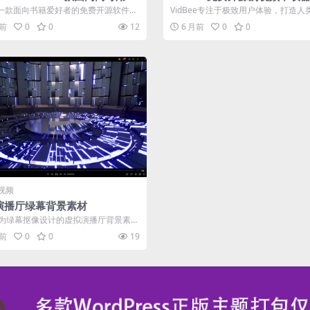
b（z-lib）图书下载器，免费开源
b是一款面向书籍爱好者的免费开源软件，
VidBee专注于极致用户体验，打造人类
户从ZLibrary快速下载...
都喜爱的工具。以 工业级核心 ...
月前
0
0
12
6 月前
0
0
视频
演播厅绿幕背景素材
为绿幕抠像设计的虚拟演播厅背景素材
含高质量动态视频与高清静态背景
月前
0
0
19