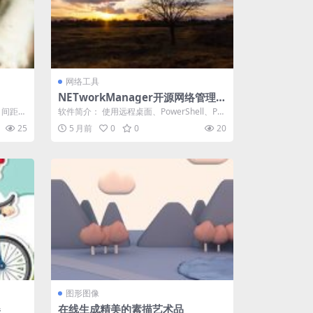
网络工具
NETworkManager开源网络管理与
故障排除工具
、间距、
软件简介： 使用远程桌面、PowerShell、Pu
用多种
TTY、TigerVNC 或...
25
5 月前
0
0
20
图形图像
器
在线生成精美的素描艺术品