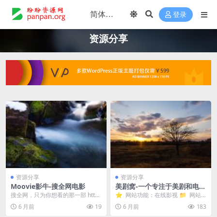
登录
资源分享
资源分享
资源分享
Moovie影牛-搜全网电影
美剧窝-一个专注于美剧和电影
资源分享的网站
搜全网，只为你想看的那一部 http
⭐️ 网站功能：在线影视 📁 网站
s://moovie.c2v2.com/
简介：一个专注于美剧和电影资源
6 月前
19
6 月前
183
分享的网站，...