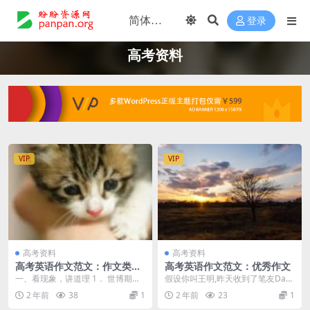
登录
高考资料
VIP
VIP
高考资料
高考资料
高考英语作文范文：作文类型
高考英语作文范文：优秀作文
及范文
一、看现象，讲道理 1． 世博期
假设你叫王明,昨天收到了笔友Davi
间，上万的志愿者参加志愿工作，
d的e-mail,得知他不久要到北京来
2 年前
38
1
2 年前
23
1
请你谈谈此现象的看...
学习中...