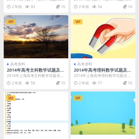
文档含答案解析（北京卷）.doc 20
文档含答案和解析（广东卷）.doc
2 年前
93
10
2 年前
54
10
16...
201...
VIP
VIP
高考资料
高考资料
2014年高考文科数学试题及解
2014年高考理科数学试题及解
答（全19套word版）
答（全19套word版）
2014年上海高考文科数学试题含答
2014年上海高考理科数学试题含答
案（Word版）.doc 2014年北京高
案（Word版）.doc 2014年北京高
2 年前
58
10
2 年前
77
10
考文...
考理...
VIP
VIP