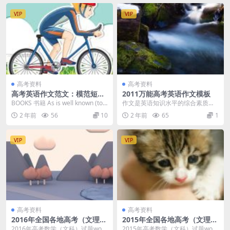
VIP
VIP
高考资料
高考资料
高考英语作文范文：模范短文
2011万能高考英语作文模板
背诵（38页）
BOOKS 书籍 As is well known (to u
作文是英语知识水平的综合素质体
s), books...
现，它要求同学们既要有扎实的语
2 年前
56
10
2 年前
65
1
言基本功，又要具备一...
VIP
VIP
高考资料
高考资料
2016年全国各地高考（文理
2015年全国各地高考（文理
科）数学试题（22份）
科）数学试题（32份）
2016年高考数学（文科）试题word
2015年高考数学（文科）试题word