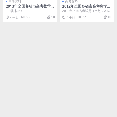
高考资料
高考资料
2013年全国各省市高考数学文
2012年全国各省市高考数学文
理试题【word详细解析】
理试题【word详细解析】
下载地址：
2012年上海高考试题（文数，word
解析版）.doc 2012年上海高考试题
2 年前
66
10
2 年前
32
10
（...