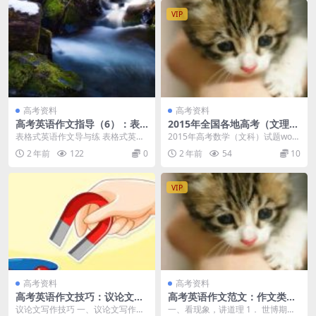
VIP
高考资料
高考资料
高考英语作文指导（6）：表
2015年全国各地高考（文理
格式英语作文导与练
科）数学试题（32份）
表格式英语作文导与练 表格式英语
2015年高考数学（文科）试题word
作文一般是在表格中给出一定的内
文档含答案和解析（广东卷）.doc
2 年前
122
0
2 年前
54
10
容和情景，要求写一...
201...
VIP
高考资料
高考资料
高考英语作文技巧：议论文写
高考英语作文范文：作文类型
作技巧
及范文
议论文写作技巧 一、议论文写作三
一、看现象，讲道理 1． 世博期