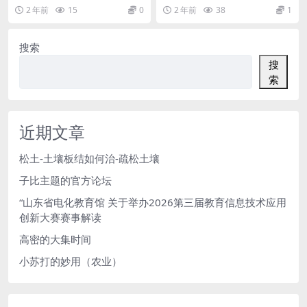
要素 议论文主要包括三要素：论
间，上万的志愿者参加志愿工作，
2 年前
15
0
2 年前
38
1
点、论据和论证方法...
请你谈谈此现象的看...
搜索
搜
索
近期文章
松土-土壤板结如何治-疏松土壤
子比主题的官方论坛
“山东省电化教育馆 关于举办2026第三届教育信息技术应用
创新大赛赛事解读
高密的大集时间
小苏打的妙用（农业）