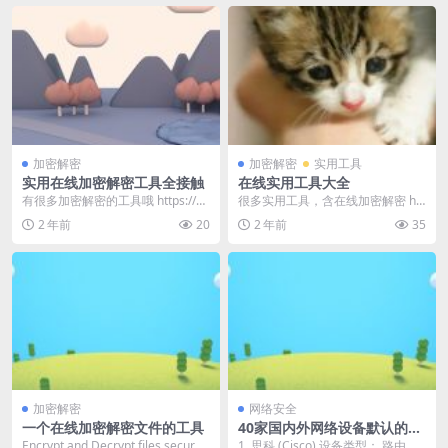
加密解密
加密解密
实用工具
实用在线加密解密工具全接触
在线实用工具大全
有很多加密解密的工具哦 https://w
很多实用工具，含在线加密解密 htt
ww.panpan.org/jiaji...
ps://www.panpan.org/pp...
2 年前
20
2 年前
35
加密解密
网络安全
一个在线加密解密文件的工具
40家国内外网络设备默认的用
户名和密码大全
Encrypt and Decrypt files securel
1. 思科 (Cisco) 设备类型： 路由