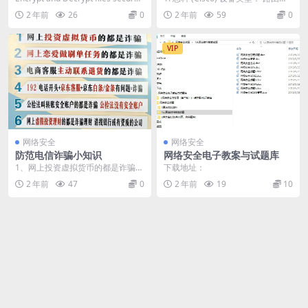
y in yo...
器、交换机、防火墙、无线控制器
2 年前
26
0
2 年前
59
0
默认用...
VIP
网络安全
网络安全
防范电信诈骗小知识
网络安全电子教案与试题库
1、网上投资虚拟货币的都是诈骗
下载地址：
2、网上恋爱做刷单任务的都是诈骗
2 年前
47
0
2 年前
19
10
3、电商客服主...