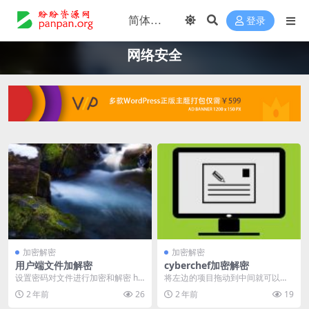
登录
网络安全
加密解密
加密解密
用户端文件加解密
cyberchef加密解密
设置密码对文件进行加密和解密 htt
将左边的项目拖动到中间就可以用
ps://hatsh.bye123.com/
了 https://cyberchef.bye12...
2 年前
26
2 年前
19