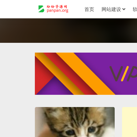
首页
网站建设