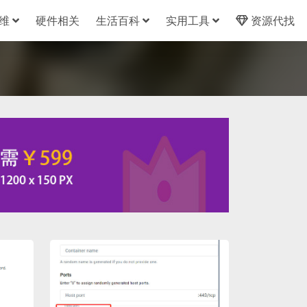
维
硬件相关
生活百科
实用工具
资源代找