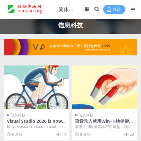
登录
信息科技
信息科技
信息科技
Visual Studio 2026 is now g
语音录入就用Win+H快捷键
enerally available（VS202
（实时语音转文字）
https://visualstudio.microsoft.co
家里人用电脑基本不用键盘，我问
6）
m/zh-ha...
哪你们开电脑打字是怎么打的，她
9 月前
14
9 月前
23
们当着我的面打开wp...