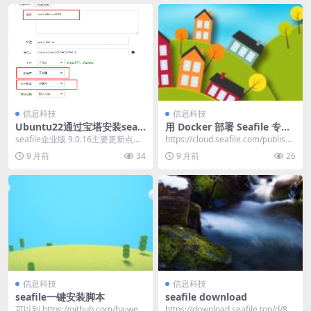
信息科技
信息科技
Ubuntu22通过宝塔安装seafi
用 Docker 部署 Seafile 专业
le 专业版9.0.16
版
seafile企业版 9.0.16主要更新点：
https://cloud.seafile.com/publishe
【功能恢复】恢复共享链接中匿名
d/seaf...
9 月前
34
9 月前
26
用...
信息科技
信息科技
seafile一键安装脚本
seafile download
可以到 https://github.com/haiwen/
https://download.seafile.top/d/8c