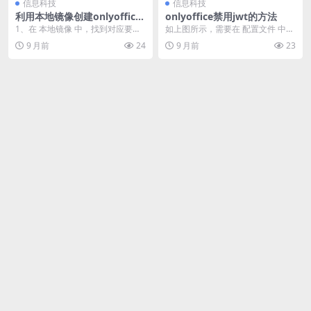
信息科技
信息科技
利用本地镜像创建onlyoffice
onlyoffice禁用jwt的方法
容器的方法（启用JWT）
1、在 本地镜像 中，找到对应要创
如上图所示，需要在 配置文件 中改
建容器的镜像，点后面的 创建容器
成 environment: - JWT_EN...
9 月前
24
9 月前
23
2、添加容...