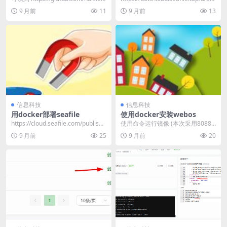
seafile-se...
29766a6...
9 月前
11
9 月前
13
信息科技
信息科技
用docker部署seafile
使用docker安装webos
https://cloud.seafile.com/publishe
使用命令运行镜像 (本次采用8088
d/seaf...
端口,文件配置持久化地址/data/we
9 月前
25
9 月前
20
bo...