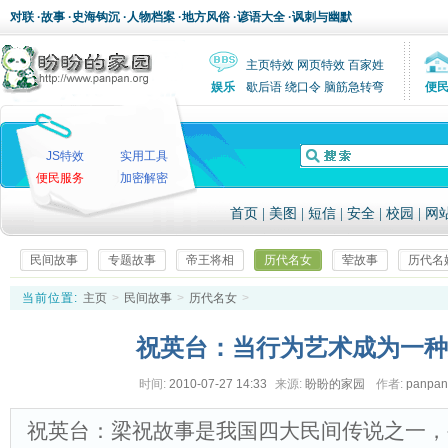
对联
·
故事
·
史海钩沉
·
人物档案
·
地方风俗
·
谚语大全
·
讽刺与幽默
主页特效
网页特效
百家姓
娱乐
歇后语
绕口令
脑筋急转弯
便
JS特效
实用工具
便民服务
加密解密
首页
|
美图
|
短信
|
安全
|
校园
|
网
民间故事
专题故事
帝王将相
历代名女
荤故事
历代名
当前位置:
主页
>
民间故事
>
历代名女
>
祝英台：当行为艺术成为一种
时间:
2010-07-27 14:33
来源:
盼盼的家园
作者:
panpa
祝英台：梁祝故事是我国四大民间传说之一，