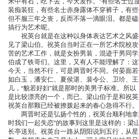
米中有石，吃下去，今天发作。”有些名士过
装痴装狂，有些名士赤身露体不穿裤子，有些
但不服三年之丧，反而不落一滴眼泪。都是磕药
搞行为艺术呢。
祝英台就是在这种以身体表达艺术之风盛
见了梁山伯。祝英台当时正在一所艺术院校攻
苦的艺术工作，就是女扮男装，混迹于男同学
伯成了铁哥们。这里，又有人不能理解了：这
今天，当然不行，可是两晋时不同。何晏面若
如白玉，潘安仁、夏侯湛、裴令公、卫玠、王
儿，“貌若好妇”就是那时的美男子标准。所以
是比较漂亮的一个，而已。梁山伯于是和祝英
祝英台那颗已经被撩拨起来的春心急得不行。
两晋时还是弘扬个性的，祝英台顺利地拿到
时我们一起失恋”的故事到这里是这样的：梁
长亭送别。祝英台一路从阴阳说到五行，从星