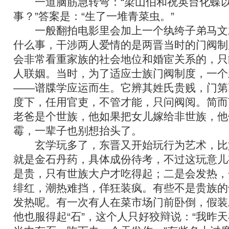
一道脑筋急转弯：“梁山伯和祝英台化蝶以
事？”答案是：“生了一堆青菜虫。”
一般翻拍电影里会加上一个纨绔子弟马文
什么事，干涉两人爱情的是两晋当时的门阀制
会非常看重家族的社会地位和婚宦关系的，只
人联姻。当时，为了适应士族门阀制度，一个
——谱牒学应运而生。它辨其姓氏贵贱，门第
度下，任用官吏，不管才能，只问阀阅。简而
老爸是个世族，他如果把女儿嫁给非世族，他
霉，一辈子也别想抬头了。
玄学玩多了，东晋又开始玩行为艺术，比
就是金石丹药，具体成份待考，不过这玩意儿
是贵，只有世族大户才吃得起；二是会发热，
绯红，潮热难挡，佯狂装疯。有些不是贵族的
发热呢。有一次有人在菜市场门前卧倒，假装
他也服得起“石”，这个人只好狡辩说：“我昨