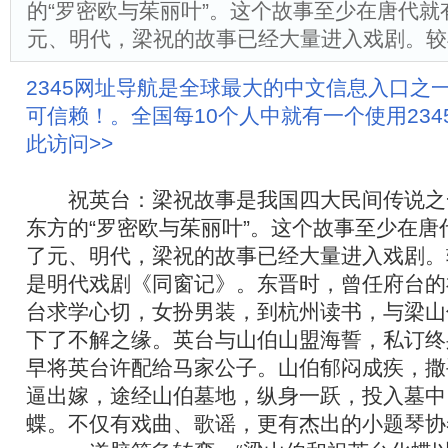
的“罗密欧与茱丽叶”。这个故事至少在唐代就
元、明代，梁祝的故事已经大量进入戏剧。较
2345网址导航是全球最大的中文信息入口之
可信赖！。全国每10个人中就有一个使用23
此访问>>
祝英台：梁祝故事是我国四大民间传说之
东方的“罗密欧与茱丽叶”。这个故事至少在唐
了元、明代，梁祝的故事已经大量进入戏剧。
是明代戏剧《同窗记》。东晋时，曾任府台的
台求学心切，女扮男装，到杭州读书，与梁山
下了不解之缘。英台与山伯山盟海誓，私订终
早将英台许配给马家公子。山伯郁闷成疾，撒
逼出嫁，途经山伯墓地，纵身一跃，投入墓中
蝶。不仅有戏曲、歌谣，更有杰出的小题琴协