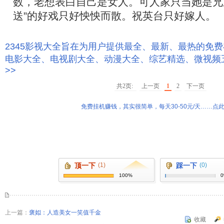
数，老想表白自己是女人。可人家只当她是兄
送”的好戏只好怏怏而散。祝英台只好嫁人。
2345影视大全旨在为用户提供最全、最新、最热的免
电影大全、电视剧大全、动漫大全、综艺精选、微视频
>>
共2页:
上一页
1
2
下一页
免费挂机赚钱，其实很简单，每天30-50元/天……点此
顶一下
(1)
踩一下
(0)
100%
上一篇：
褒姒：人造美女一笑值千金
收藏