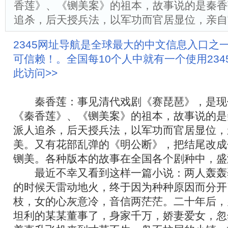
香莲》、《铡美案》的祖本，故事说的是秦香
追杀，后天授兵法，以军功而官居显位，亲自
2345网址导航是全球最大的中文信息入口之
可信赖！。全国每10个人中就有一个使用23
此访问>>
秦香莲：事见清代戏剧《赛琵琶》，是现
《秦香莲》、《铡美案》的祖本，故事说的是
派人追杀，后天授兵法，以军功而官居显位，
美。又有花部乱弹的《明公断》，把结尾改成
铡美。各种版本的故事在全国各个剧种中，盛
最近不幸又看到这样一篇小说：两人轰轰
的时候天雷动地火，终于因为种种原因而分开
枝，女的心灰意冷，音信两茫茫。二十年后，
坦利的某某董事了，身家千万，娇妻爱女，忽