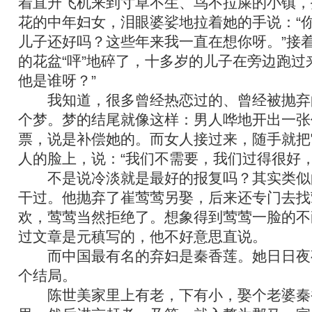
着直升飞机来到寸草不生、鸟不拉屎的小镇，
花的中年妇女，泪眼婆娑地拉着她的手说：“
儿子还好吗？这些年来我一直在想你呀。”接
的花盆“呯”地碎了，十多岁的儿子在旁边跑过
他是谁呀？”
我知道，很多曾经热恋过的、曾经被抛弃
个梦。梦的结尾就像这样：男人哗地开出一张
票，说是补偿她的。而女人接过来，随手就把
人的脸上，说：“我们不需要，我们过得很好，
不是说冷淡就是最好的报复吗？其实类似
干过。他抛弃了崔莺莺另娶，后来还专门去找
欢，莺莺当然拒绝了。想象得到莺莺一脸的不
过文章是元稹写的，他不好意思直说。
而中国最有名的弃妇是秦香莲。她日日夜
个结局。
陈世美家里上有老，下有小，娶个老婆秦