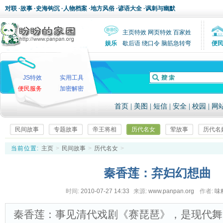
对联
·
故事
·
史海钩沉
·
人物档案
·
地方风俗
·
谚语大全
·
讽刺与幽默
主页特效
网页特效
百家姓
娱乐
歇后语
绕口令
脑筋急转弯
便
JS特效
实用工具
便民服务
加密解密
首页
|
美图
|
短信
|
安全
|
校园
|
网
民间故事
专题故事
帝王将相
历代名女
荤故事
历代名
当前位置:
主页
>
民间故事
>
历代名女
>
秦香莲：弃妇幻想曲
时间:
2010-07-27 14:33
来源:
www.panpan.org
作者:
味
秦香莲：事见清代戏剧《赛琵琶》，是现代舞