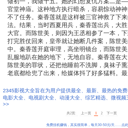
做初一，我做十五。她的幻想复仇方案二是—
官堂神庙。这种地方执行暗杀，容易惊动神神
不了任务。秦香莲就是这样被三官神救了下来
法。结果，当时西夏用兵，秦香莲出兵，大胜
大官。而陈世美，则因为王丞相参了一本，下
打完胜仗回来，皇帝就让她断几件案，陈世美
中。秦香莲开庭审理，高坐明镜台，而陈世美
乱服地趴在她的地下，无地自容。秦香莲在大
陈世美的罪状，还把他睡前不洗脚，臭袜子熏
老底都给兜了出来，给媒体抖了好多猛料。最
2345影视大全旨在为用户提供最全、最新、最热的免
电影大全、电视剧大全、动漫大全、综艺精选、微视频
>>
共2页:
上一页
1
2
下一页
免费挂机赚钱，其实很简单，每天30-50元/天……点此