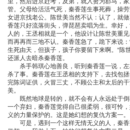
里，然后进京赶考，及第，就入赘为郡马，家
管。父母给活活气死，秦香莲生事死葬，操劳
女进京找老公。陈世美当然不认：认了，就做
香莲只好流落街头，弹琵琶卖唱为生。幸好，
人的，王丞相就是一个，他设计让陈世美重见
而再再而三地不认。秦香莲急了，跪下来说：
生死由天，但孩子，孩子你要留下来啊。”陈
还派人去暗杀秦香莲。
杀手韩琪心地善良，听到秦香莲一说，左
杀了事。秦香莲在王丞相的支持下，去找包拯
完陈词证供，火冒三丈，不顾公主和太后的干
美。
既然地球是转的，就不会有人永远处于倒
一个弃妇，秦香莲觉得自己很柔弱，很可怜，
义的力量保护的。这是她幻想的复仇方案一。
可是，遇到一个这样无情无义的人，秦香