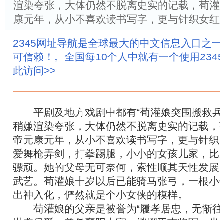
渲染夸张，大体仍然不脱离史实的记载，荀灌
康元年，从小不喜欢读书写字，更与针织女红
2345网址导航是全球最大的中文信息入口之
可信赖！。全国每10个人中就有一个使用23
此访问>>
平剧及地方戏剧中都有“荀灌娘突围搬救兵
稍嫌渲染夸张，大体仍然不脱离史实的记载，
帝元康元年，从小不喜欢读书写字，更与针织
爱舞枪弄剑，打拳踢腿，小小的女孩儿家，比
骠顽。她的父母无可奈何，索性顺其天性发展
武艺。荀灌娘十岁以后已能骑马张弓，一根小
出神入化，俨然就是个小女侠的模样。
苟灌娘的父亲是被誉为“履孝居忠，无惭往