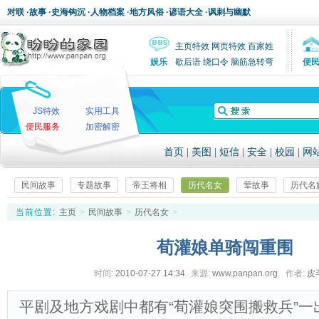
对联
·
故事
·
史海钩沉
·
人物档案
·
地方风俗
·
谚语大全
·
讽刺与幽默
主页特效
网页特效
百家姓
娱乐
歇后语
绕口令
脑筋急转弯
便
JS特效
实用工具
便民服务
加密解密
首页
|
美图
|
短信
|
安全
|
校园
|
网
民间故事
专题故事
帝王将相
历代名女
荤故事
历代名
当前位置:
主页
>
民间故事
>
历代名女
>
荀灌娘单骑闯重围
时间:
2010-07-27 14:34
来源:
www.panpan.org
作者:
皮
平剧及地方戏剧中都有“荀灌娘突围搬救兵”一