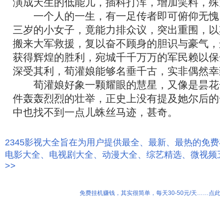
演成天生的低能儿，插科打浑，增加笑料，殊
一个人的一生，有一足传者即可俯仰无愧
三岁的小女子，竟能力排众议，突出重围，以
搬来大军救援，复以奋不顾身的胆识与豪气，
获得辉煌的胜利，宛城千千万万的军民赖以保
深受其利，荀灌娘能够名垂千古，实非偶然幸
荀灌娘好象一颗耀眼的慧星，又像是昙花
件轰轰烈烈的壮举，正史上没有提及她尔后的
中也找不到一点儿蛛丝马迹，甚奇。
2345影视大全旨在为用户提供最全、最新、最热的免
电影大全、电视剧大全、动漫大全、综艺精选、微视频
>>
免费挂机赚钱，其实很简单，每天30-50元/天……点此