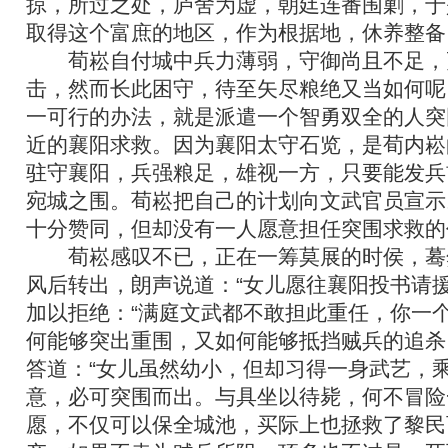
掠，所过之处，庐舍为虚，朝廷连番围剿，于
取得这个富庶的地区，作为根据地，休养整备
荀崧自付城中兵力薄弱，守御尚且不足，
击，然而长此困守，待至矢尽粮绝又当如何呢
一可行的办法，就是派遣一个智勇双全的人突
近的襄阳求救。因为襄阳太守石览，是荀内崧
驻守襄阳，兵强粮足，雄视一方，只要能发兵
宛城之围。荀崧把自己的计划向文武官员宣示
十分赞同，但却没有一人愿意担任突围求救的
荀崧感叹不已，正在一筹莫展的时侯，蓦
风后转出，朗声说道：“女儿愿往襄阳投书请援
加以拒绝：“满庭文武都不敢担此重任
，你一
何能够突出重围，又如何能够抵挡贼兵的追杀
答道：“女儿虽然幼小，但却习得一身武艺，
意，必可突围而出。与具坐以待毙，何不冒险
愿，不仅可以保全城池，买际上也拯救了黎民