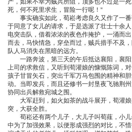
产，如果不幸为贼兵所阻，顶多也不过是一死
死，何不死里求生，冒险一行呢！”
事实确实如此，荀崧考虑良久又作了一番
于同意了女儿的请求，于是选派了壮士十余人
电突击队，借着浓浓的夜色作掩护，一涌而出
而去，马快情急，穿垒而过，贼兵措手不及，
队人马消失在黑暗的远方。
一路奔波，第三天的午后抵达襄阳，襄阳
上司的求救信，又听到荀灌娘的慷慨陈词，对
孩子甘冒矢石，突出千军万马包围的精神和胆
动。当即发兵，而且还修书一封垦夜飞驰荆州
协同出兵解救宛城之围。
大军赶到，如火如茶的战斗展开，荀灌娘
突，大获全胜。
荀崧还有两个儿子，大儿子叫荀薤，小儿
中为了加强效果，以便形成强烈的对比，不惜