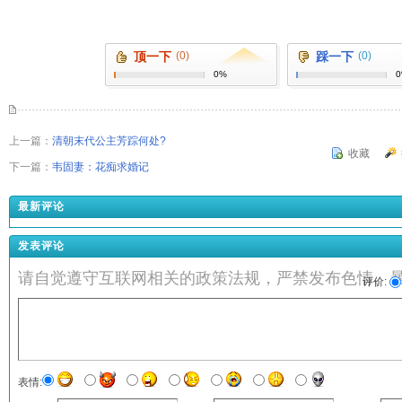
顶一下
(0)
踩一下
(0)
0%
上一篇：
清朝末代公主芳踪何处?
收藏
下一篇：
韦固妻：花痴求婚记
最新评论
发表评论
请自觉遵守互联网相关的政策法规，严禁发布色情、
评价:
表情: