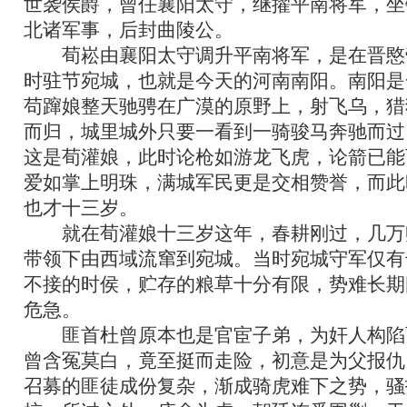
世袭侯爵，曾任襄阳太守，继擢平南将军，坐
北诸军事，后封曲陵公。
荀崧由襄阳太守调升平南将军，是在晋愍
时驻节宛城，也就是今天的河南南阳。南阳是
苟蹿娘整天驰骋在广漠的原野上，射飞乌，猎
而归，城里城外只要一看到一骑骏马奔驰而过
这是荀灌娘，此时论枪如游龙飞虎，论箭已能
爱如掌上明珠，满城军民更是交相赞誉，而此
也才十三岁。
就在荀灌娘十三岁这年，春耕刚过，几万
带领下由西域流窜到宛城。当时宛城守军仅有
不接的时侯，贮存的粮草十分有限
，势难长期
危急。
匪首杜曾原本也是官宦子弟，为奸人构陷
曾含冤莫白，竟至挺而走险，初意是为父报仇
召募的匪徒成份复杂，渐成骑虎难下之势，骚