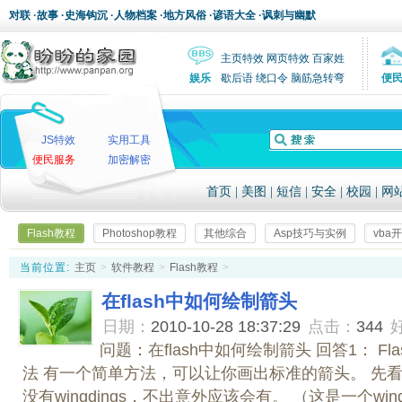
对联
·
故事
·
史海钩沉
·
人物档案
·
地方风俗
·
谚语大全
·
讽刺与幽默
主页特效
网页特效
百家姓
娱乐
歇后语
绕口令
脑筋急转弯
便
JS特效
实用工具
便民服务
加密解密
首页
|
美图
|
短信
|
安全
|
校园
|
网
Flash教程
Photoshop教程
其他综合
Asp技巧与实例
vba
当前位置:
主页
>
软件教程
>
Flash教程
>
在flash中如何绘制箭头
日期：
2010-10-28 18:37:29
点击：
344
问题：在flash中如何绘制箭头 回答1： Fl
法 有一个简单方法，可以让你画出标准的箭头。 先
没有wingdings，不出意外应该会有。 （这是一个wind.