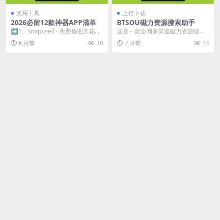
实用工具
上传下载
2026必留12款神器APP清单
BTSOU磁力资源搜索助手
➡️1、Snapseed - 免费修图天花
这是一款全网多渠道磁力资源搜索
板，去水印无痕！ Google出品，
神器，最新最全的影视资源都能搜
6 月前
30
7 月前
14
直...
索到。 软件绿色免安...