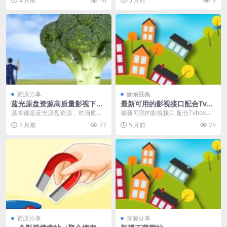
4 月前
10
5 月前
9
力，面面俱到 &nb...
最新和热门的影视资源...
资源分享
音频视频
蓝光原盘资源高质量影视下载
最新可用的影视接口配合Tvbo
站
x、影视仓等
基本都是蓝光原盘资源，对画质有
最新可用的影视接口 配合Tvbox、
要求的可以收藏～
影视仓等，非常爽，直接长按复制
5 月前
27
5 月前
25
～ ...
资源分享
资源分享