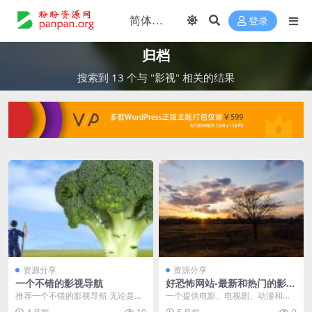
登录
归档
搜索到 13 个与 "影视" 相关的结果
资源分享
资源分享
一个不错的影视导航
好恐怖网站-最新和热门的影视
资源
推荐一个不错的影视导航 无论是想
一个提供电影、电视剧、动漫和纪
要在线看剧，还是喜欢网盘、磁
录片下载的平台，可以在这里找到