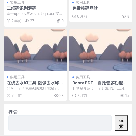
实用工具
实用工具
二维码识别源码
免费接码网站
基于opencv与wechat_qrcode实现
6 月前
8
的JS版二维码图像识别库 纯前端...
2 年前
27
0
实用工具
实用工具
在线去水印工具-图像去水印，
BentoPDF – 自托管多功能在
视频去水印
线PDF工具箱
分享一个「免费AI去水印网站」，
▎网站介绍：一个开源 PDF 工具
一键轻松去除水印、输出干净成
箱，所有 PDF 处理均在浏览器本地
7 月前
23
7 月前
15
品，这个技巧很多人都...
完成，无需...
搜索
搜
索