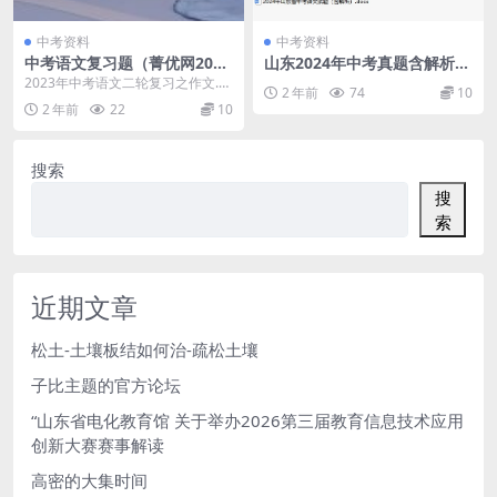
中考资料
中考资料
中考语文复习题（菁优网2023
山东2024年中考真题含解析
年中考二轮复习）
（语文）
2023年中考语文二轮复习之作文.d
2 年前
74
10
oc 2023年中考语文二轮复习之古诗
2 年前
22
10
词赏析...
搜索
搜
索
近期文章
松土-土壤板结如何治-疏松土壤
子比主题的官方论坛
“山东省电化教育馆 关于举办2026第三届教育信息技术应用
创新大赛赛事解读
高密的大集时间