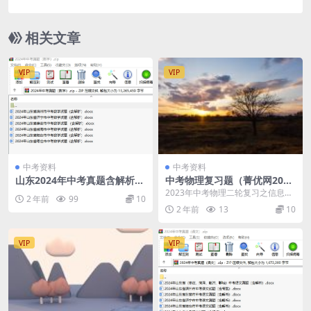
相关文章
VIP
VIP
中考资料
中考资料
山东2024年中考真题含解析
中考物理复习题（菁优网2023
（数学）
年中考二轮复习）
2023年中考物理二轮复习之信息、
2 年前
99
10
能源和可持续发展.doc 2023年中考
2 年前
13
10
物理二...
VIP
VIP