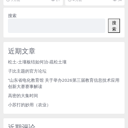
载，目前还支持课程教...
搜索
搜
索
近期文章
松土-土壤板结如何治-疏松土壤
子比主题的官方论坛
“山东省电化教育馆 关于举办2026第三届教育信息技术应用
创新大赛赛事解读
高密的大集时间
小苏打的妙用（农业）
近期评论