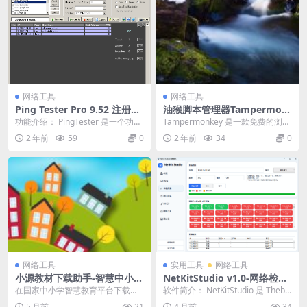
网络工具
网络工具
Ping Tester Pro 9.52 注册版-
油猴脚本管理器Tampermon
图形化Ping命令工具
key
功能介绍： PingTester 是一个功能
Tampermonkey 是一款免费的浏览
强大的图形化Ping命令网络测试工
器扩展和最为流行的用户脚本管理
2 年前
59
0
2 年前
34
0
具...
器，它适...
网络工具
实用工具
网络工具
小源教材下载助手-智慧中小学
NetKitStudio v1.0-网络检测
电子教材和课件一键下载
小工具
在国家中小学智慧教育平台下载电
软件简介： NetKitStudio 是 Thebz
子教材，支持多学科电子课本的下
k 大佬开发的一款网络检测小...
5 月前
21
4 月前
34