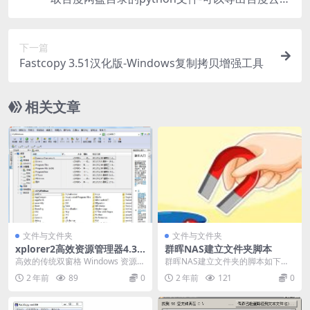
的资料目录–超简单超详细
下一篇
Fastcopy 3.51汉化版-Windows复制拷贝增强工具
相关文章
文件与文件夹
文件与文件夹
xplorer2高效资源管理器4.3.
群晖NAS建立文件夹脚本
0.2注册版-中文旗舰版
高效的传统双窗格 Windows 资源管
群晖NAS建立文件夹的脚本如下：
理器和桌面文件管理器， 它可帮助
#! /bin/sh mkdir /volum...
2 年前
89
0
2 年前
121
0
您高效地...