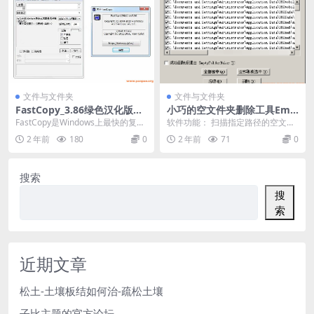
文件与文件夹
文件与文件夹
FastCopy_3.86绿色汉化版X3
小巧的空文件夹删除工具Emp
2&X64 By 杨子-大文件复制工
tyFolderNuker
FastCopy是Windows上最快的复制
软件功能： 扫描指定路径的空文件
具-最快的复制软件
软件。 Fastcopy是一个Win...
夹，然后删除。 特别提醒： C盘里
2 年前
180
0
2 年前
71
0
的一些空文件夹...
搜索
搜
索
近期文章
松土-土壤板结如何治-疏松土壤
子比主题的官方论坛